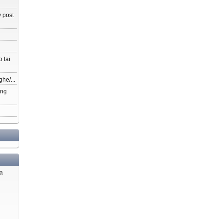
 post
 lai
ghe/...
ang
ủa