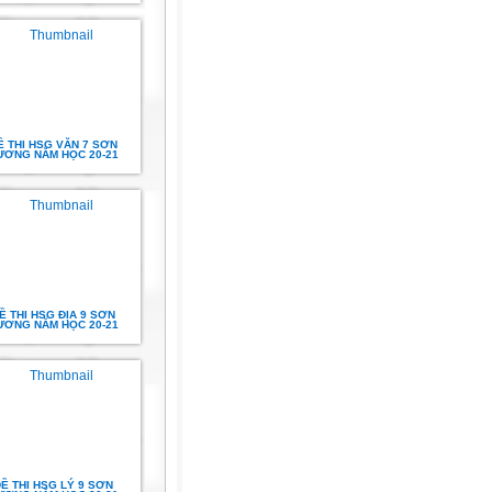
Ề THI HSG VĂN 7 SƠN
ƯƠNG NĂM HỌC 20-21
Ề THI HSG ĐỊA 9 SƠN
ƯƠNG NĂM HỌC 20-21
Ề THI HSG LÝ 9 SƠN