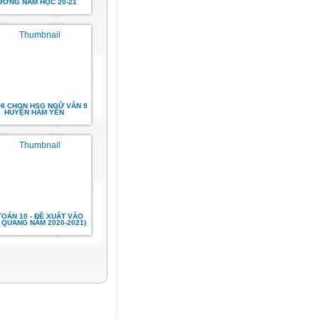
ƯƠNG NĂM HỌC 20-21
HI CHỌN HSG NGỮ VĂN 9
HUYỆN HÀM YÊN
TOÁN 10 - ĐỀ XUẤT VÀO
.. QUANG NĂM 2020-2021)