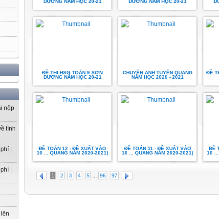
DƯƠNG NĂM HỌC 20-21
DƯƠNG NĂM HỌC 20-21
D
ĐỀ THI HSG TOÁN 9 SƠN
CHUYÊN ANH TUYÊN QUANG
ĐỀ T
DƯƠNG NĂM HỌC 20-21
NĂM HỌC 2020 - 2021
ải nộp
ề tình
ĐỀ TOÁN 12 - ĐỀ XUẤT VÀO
ĐỀ TOÁN 11 - ĐỀ XUẤT VÀO
ĐỀ 
phí |
10 ... QUANG NĂM 2020-2021)
10 ... QUANG NĂM 2020-2021)
10 .
phí |
...
1
2
3
4
5
96
97
 lên