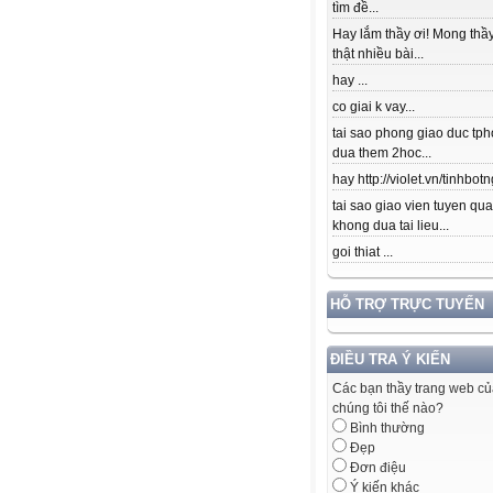
tìm đề...
Hay lắm thầy ơi! Mong thầy
thật nhiều bài...
hay ...
co giai k vay...
tai sao phong giao duc tpho
dua them 2hoc...
hay http://violet.vn/tinhbotn
tai sao giao vien tuyen qu
khong dua tai lieu...
goi thiat ...
HỖ TRỢ TRỰC TUYẾN
ĐIỀU TRA Ý KIẾN
Các bạn thầy trang web c
chúng tôi thế nào?
Bình thường
Đẹp
Đơn điệu
Ý kiến khác