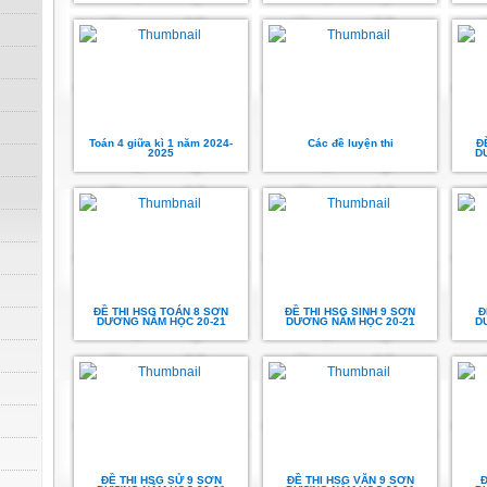
Toán 4 giữa kì 1 năm 2024-
Các đề luyện thi
Đ
2025
D
ĐỀ THI HSG TOÁN 8 SƠN
ĐỀ THI HSG SINH 9 SƠN
Đ
DƯƠNG NĂM HỌC 20-21
DƯƠNG NĂM HỌC 20-21
D
ĐỀ THI HSG SỬ 9 SƠN
ĐỀ THI HSG VĂN 9 SƠN
Đ