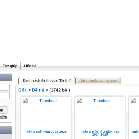
Trợ giúp
Liên hệ
Danh sách đề thi của "Đề thi"
Danh sách thư mục con
Gốc
>
Đề thi
> (1742 bài)
viên
Toán 4 cuối năm 2024-2025
Toán 4 giữa kì 2 năm học
cuối
2024-2025