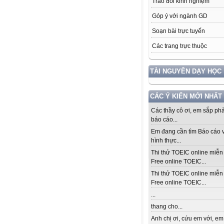
Trao đổi kinh nghiệm
Góp ý với ngành GD
Soạn bài trực tuyến
Các trang trực thuộc
TÀI NGUYÊN DẠY HỌC
CÁC Ý KIẾN MỚI NHẤT
Các thầy cô ơi, em sắp ph
báo cáo...
Em đang cần tìm Báo cáo v
hình thực...
Thi thử TOEIC online miễn 
Free online TOEIC...
Thi thử TOEIC online miễn 
Free online TOEIC...
...
thang cho...
Anh chị ơi, cứu em với, em