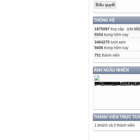
THỐNG KÊ
1875097
truy cập (
chi tiết
5554
trong hôm nay
3464275
lượt xem
5606
trong hôm nay
751
thành viên
ẢNH NGẪU NHIÊN
THÀNH VIÊN TRỰC TU
1 khách và 0 thành viên