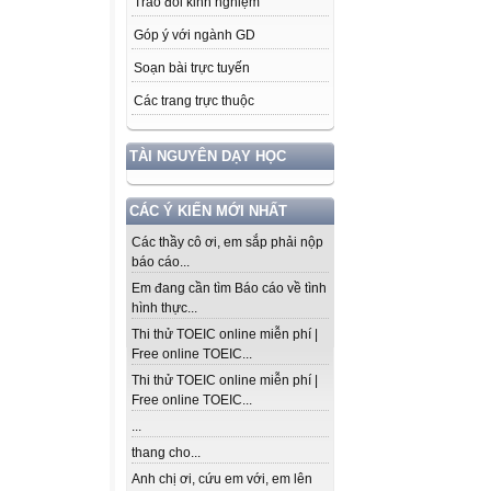
Trao đổi kinh nghiệm
Góp ý với ngành GD
Soạn bài trực tuyến
Các trang trực thuộc
TÀI NGUYÊN DẠY HỌC
CÁC Ý KIẾN MỚI NHẤT
Các thầy cô ơi, em sắp phải nộp
báo cáo...
Em đang cần tìm Báo cáo về tình
hình thực...
Thi thử TOEIC online miễn phí |
Free online TOEIC...
Thi thử TOEIC online miễn phí |
Free online TOEIC...
...
thang cho...
Anh chị ơi, cứu em với, em lên