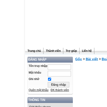
Trang chủ
Thành viên
Trợ giúp
Liên hệ
Gốc
>
Bài viết
>
Đo
ĐĂNG NHẬP
Tên truy nhập
Mật khẩu
Ghi nhớ
Quên mật khẩu
ĐK thành viên
THÔNG TIN