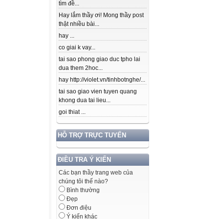
tìm đề...
Hay lắm thầy ơi! Mong thầy post
thật nhiều bài...
hay ...
co giai k vay...
tai sao phong giao duc tpho lai
dua them 2hoc...
hay http://violet.vn/tinhbotnghe/...
tai sao giao vien tuyen quang
khong dua tai lieu...
goi thiat ...
HỖ TRỢ TRỰC TUYẾN
ĐIỀU TRA Ý KIẾN
Các bạn thầy trang web của
chúng tôi thế nào?
Bình thường
Đẹp
Đơn điệu
Ý kiến khác