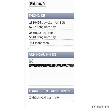
THỐNG KÊ
1880455
truy cập (
chi tiết
)
5297
trong hôm nay
3469682
lượt xem
5340
trong hôm nay
751
thành viên
ẢNH NGẪU NHIÊN
THÀNH VIÊN TRỰC TUYẾN
2 khách và 0 thành viên
Bản quyền th