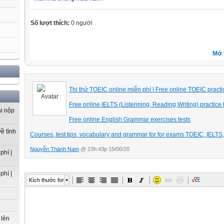
Số lượt thích:
0 người
Mở 
Thi thử TOEIC online miễn phí | Free online TOEIC practic
Free online IELTS (Listenning, Reading,Writing) practice 
ải nộp
Free online English Grammar exercises tests
ề tình
Courses, test tips, vocabulary and grammar for for exams TOEIC, IELT
Nguyễn Thành Nam
@ 23h:43p 15/06/20
phí |
phí |
Kích thước font
 lên