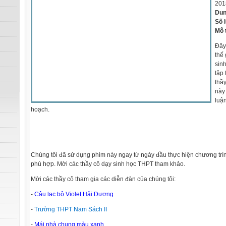
201
Dun
Số 
Mô 
Đây
thế 
sinh
tập 
thầ
này
luậ
hoạch.
Chúng tôi đã sử dụng phim này ngay từ ngày đầu thực hiện chương trì
phù hợp. Mời các thầy cô dạy sinh học THPT tham khảo.
Mời các thầy cô tham gia các diễn đàn của chúng tôi:
-
Câu lạc bộ Violet Hải Dương
-
Trường THPT Nam Sách II
-
Mái nhà chung màu xanh