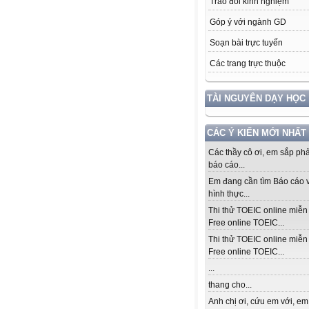
Trao đổi kinh nghiệm
Góp ý với ngành GD
Soạn bài trực tuyến
Các trang trực thuộc
TÀI NGUYÊN DẠY HỌC
CÁC Ý KIẾN MỚI NHẤT
Các thầy cô ơi, em sắp ph
báo cáo...
Em đang cần tìm Báo cáo v
hình thực...
Thi thử TOEIC online miễn 
Free online TOEIC...
Thi thử TOEIC online miễn 
Free online TOEIC...
...
thang cho...
Anh chị ơi, cứu em với, em