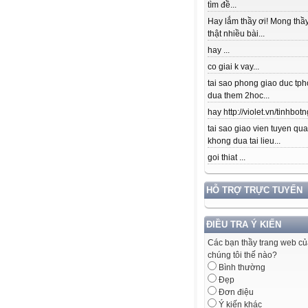
tìm đề...
Hay lắm thầy ơi! Mong thầy
thật nhiều bài...
hay ...
co giai k vay...
tai sao phong giao duc tpho
dua them 2hoc...
hay http://violet.vn/tinhbotn
tai sao giao vien tuyen qu
khong dua tai lieu...
goi thiat ...
HỖ TRỢ TRỰC TUYẾN
ĐIỀU TRA Ý KIẾN
Các bạn thầy trang web c
chúng tôi thế nào?
Bình thường
Đẹp
Đơn điệu
Ý kiến khác