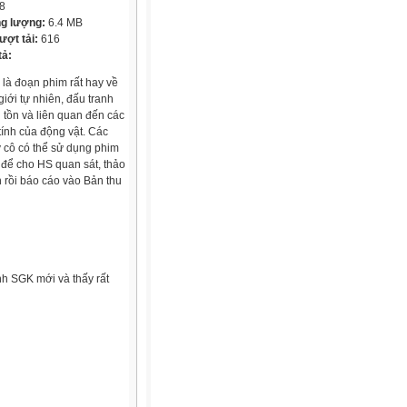
8
g lượng:
6.4 MB
lượt tải:
616
tả:
 là đoạn phim rất hay về
giới tự nhiên, đấu tranh
 tồn và liên quan đến các
tính của động vật. Các
y cô có thể sử dụng phim
 để cho HS quan sát, thảo
n rồi báo cáo vào Bản thu
nh SGK mới và thấy rất