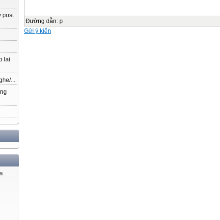
 post
Đường dẫn
:
p
Gửi ý kiến
 lai
ghe/...
ang
ủa