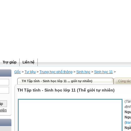
Trợ giúp
Liên hệ
Gốc
>
Tư liệu
>
Trung học phổ thông
>
Sinh học
>
Sinh học 11
>
TH Tập tính - Sinh học lớp 11 ... giới tự nhiên)
Cùng tác
TH Tập tính - Sinh học lớp 11 (Thế giới tự nhiên)
(
Tài
địn
viên
Ngu
Ngư
(
tra
Ngà