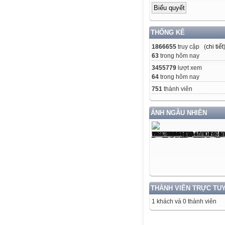
THỐNG KÊ
1866655
truy cập (
chi tiết
63
trong hôm nay
3455779
lượt xem
64
trong hôm nay
751
thành viên
ẢNH NGẪU NHIÊN
THÀNH VIÊN TRỰC TU
1 khách và 0 thành viên