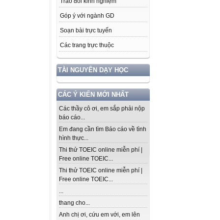
Trao đổi kinh nghiệm
Góp ý với ngành GD
Soạn bài trực tuyến
Các trang trực thuộc
TÀI NGUYÊN DẠY HỌC
CÁC Ý KIẾN MỚI NHẤT
Các thầy cô ơi, em sắp phải nộp
báo cáo...
Em đang cần tìm Báo cáo về tình
hình thực...
Thi thử TOEIC online miễn phí |
Free online TOEIC...
Thi thử TOEIC online miễn phí |
Free online TOEIC...
...
thang cho...
Anh chị ơi, cứu em với, em lên