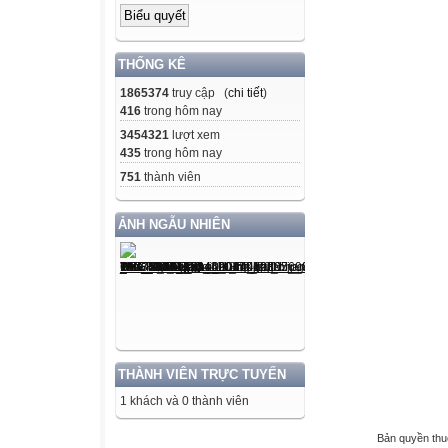
THỐNG KÊ
1865374
truy cập (
chi tiết
)
416
trong hôm nay
3454321
lượt xem
435
trong hôm nay
751
thành viên
ẢNH NGẪU NHIÊN
THÀNH VIÊN TRỰC TUYẾN
1 khách và 0 thành viên
Bản quyền th