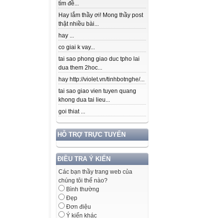
tìm đề...
Hay lắm thầy ơi! Mong thầy post
thật nhiều bài...
hay ...
co giai k vay...
tai sao phong giao duc tpho lai
dua them 2hoc...
hay http://violet.vn/tinhbotnghe/...
tai sao giao vien tuyen quang
khong dua tai lieu...
goi thiat ...
HỖ TRỢ TRỰC TUYẾN
ĐIỀU TRA Ý KIẾN
Các bạn thầy trang web của
chúng tôi thế nào?
Bình thường
Đẹp
Đơn điệu
Ý kiến khác