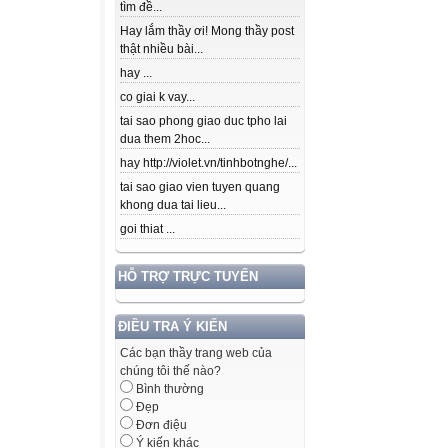
tìm đề...
Hay lắm thầy ơi! Mong thầy post
thật nhiều bài...
hay ...
co giai k vay...
tai sao phong giao duc tpho lai
dua them 2hoc...
hay http://violet.vn/tinhbotnghe/...
tai sao giao vien tuyen quang
khong dua tai lieu...
goi thiat ...
HỖ TRỢ TRỰC TUYẾN
ĐIỀU TRA Ý KIẾN
Các bạn thầy trang web của
chúng tôi thế nào?
Bình thường
Đẹp
Đơn điệu
Ý kiến khác