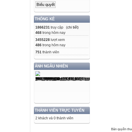
THỐNG KÊ
1866231
truy cập (
chi tiết
)
468
trong hôm nay
3455228
lượt xem
486
trong hôm nay
751
thành viên
ẢNH NGẪU NHIÊN
THÀNH VIÊN TRỰC TUYẾN
2 khách và 0 thành viên
Bản quyền th