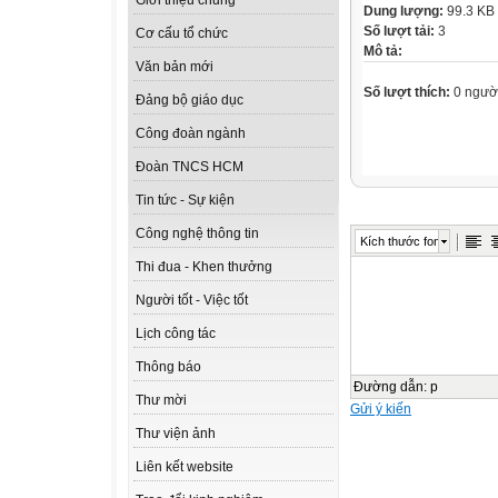
Giới thiệu chung
Dung lượng:
99.3 KB
Số lượt tải:
3
Cơ cấu tổ chức
Mô tả:
Văn bản mới
Số lượt thích:
0 ngườ
Đảng bộ giáo dục
Công đoàn ngành
Đoàn TNCS HCM
Tin tức - Sự kiện
Công nghệ thông tin
Kích thước font
Thi đua - Khen thưởng
Người tốt - Việc tốt
Lịch công tác
Thông báo
Đường dẫn
:
p
Thư mời
Gửi ý kiến
Thư viện ảnh
Liên kết website