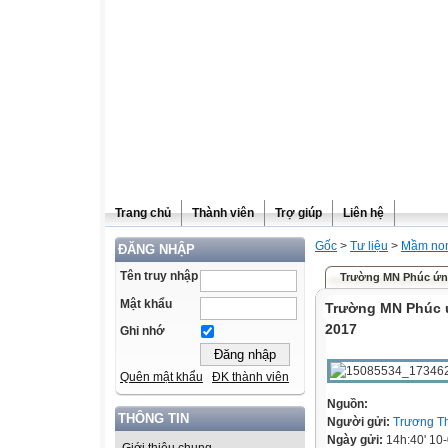
Trang chủ
Thành viên
Trợ giúp
Liên hệ
Gốc
>
Tư liệu
>
Mầm no
ĐĂNG NHẬP
Tên truy nhập
Trường MN Phúc ứng 
Mật khẩu
Trường MN Phúc ứn
2017
Ghi nhớ
Quên mật khẩu
ĐK thành viên
Nguồn:
THÔNG TIN
Người gửi:
Trương T
Ngày gửi:
14h:40' 10