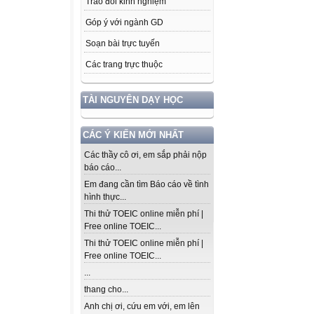
Trao đổi kinh nghiệm
Góp ý với ngành GD
Soạn bài trực tuyến
Các trang trực thuộc
TÀI NGUYÊN DẠY HỌC
CÁC Ý KIẾN MỚI NHẤT
Các thầy cô ơi, em sắp phải nộp
báo cáo...
Em đang cần tìm Báo cáo về tình
hình thực...
Thi thử TOEIC online miễn phí |
Free online TOEIC...
Thi thử TOEIC online miễn phí |
Free online TOEIC...
...
thang cho...
Anh chị ơi, cứu em với, em lên