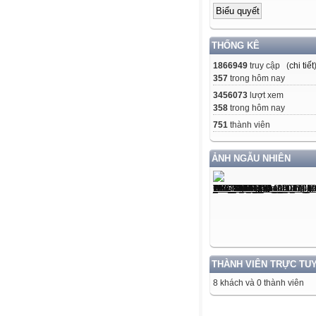
THỐNG KÊ
1866949
truy cập (
chi tiết
357
trong hôm nay
3456073
lượt xem
358
trong hôm nay
751
thành viên
ẢNH NGẪU NHIÊN
THÀNH VIÊN TRỰC TU
8 khách và 0 thành viên