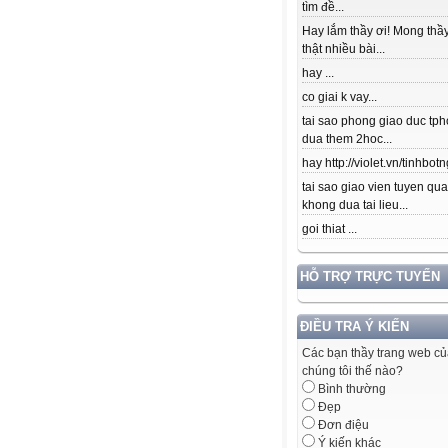
tìm đề...
Hay lắm thầy ơi! Mong thầy
thật nhiều bài...
hay ...
co giai k vay...
tai sao phong giao duc tpho
dua them 2hoc...
hay http://violet.vn/tinhbotn
tai sao giao vien tuyen qu
khong dua tai lieu...
goi thiat ...
HỖ TRỢ TRỰC TUYẾN
ĐIỀU TRA Ý KIẾN
Các bạn thầy trang web c
chúng tôi thế nào?
Bình thường
Đẹp
Đơn điệu
Ý kiến khác