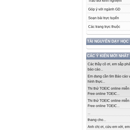
Trao đổi kinh nghiệm
Góp ý với ngành GD
Soạn bài trực tuyến
Các trang trực thuộc
TÀI NGUYÊN DẠY HỌC
CÁC Ý KIẾN MỚI NHẤT
Các thầy cô ơi, em sắp ph
báo cáo...
Em đang cần tìm Báo cáo v
hình thực...
Thi thử TOEIC online miễn 
Free online TOEIC...
Thi thử TOEIC online miễn 
Free online TOEIC...
...
thang cho...
Anh chị ơi, cứu em với, em