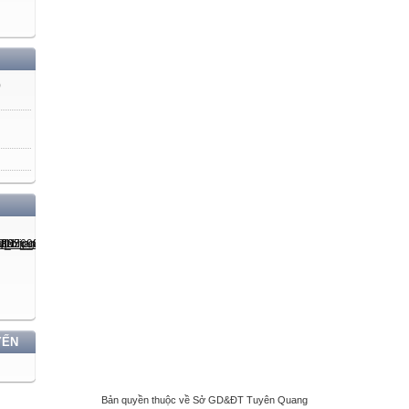
C.
D.
Câu 2 (1 điểm):
)
a) 5 tấn 6 kg = ....... kg kết quả điền vào chỗ chấm là:
A. 5016
B. 5160
C. 5006
D. 50600
b) Ngày thứ nhất, Nam đạp xe được 2500m. Ngày thứ hai, Nam đạp x
ngày thứ nhất là 500 m. Hỏi trung bình mỗi ngày Nam đạp xe được ba
A. 2 500 m
B. 1 750 m
YẾN
C. 2750 m
D. 1250 m
Bản quyền thuộc về Sở GD&ĐT Tuyên Quang