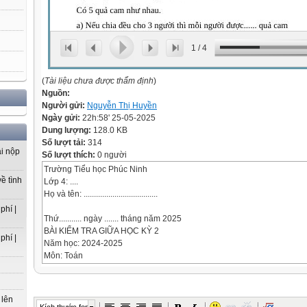
1
/
4
(
Tài liệu chưa được thẩm định
)
Nguồn:
Người gửi:
Nguyễn Thị Huyền
Ngày gửi:
22h:58' 25-05-2025
Dung lượng:
128.0 KB
Số lượt tải:
314
ải nộp
Số lượt thích:
0 người
Trường Tiểu học Phúc Ninh
ề tình
Lớp 4: ....
Họ và tên: ....................................
phí |
Thứ........... ngày ....... tháng năm 2025
BÀI KIỂM TRA GIỮA HỌC KỲ 2
phí |
Năm học: 2024-2025
Môn: Toán
ĐỀ SỐ 1
 lên
(Thời gian: 35 phút – không kể thời gian giao đề).