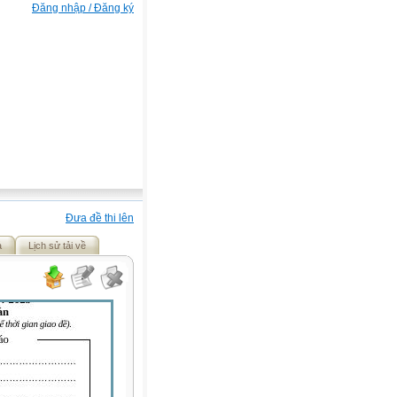
Đăng nhập / Đăng ký
Đưa đề thi lên
ả
Lịch sử tải về