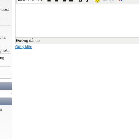
Kích thước font
 post
Điểm
Lời nhận xét của thầy (cô) giáo
…………………………………………………………………………
…………………………………………………………………………
 lai
…………………………………………………………………………
Đường dẫn
:
p
Gửi ý kiến
I. Phần trắc nghiệm (5 điểm)
ghe/...
Khoanh vào chữ cái trước câu trả lời đúng hoặc làm theo yêu cầu:
ang
Câu 1 (1 điểm):
a) Tích của 145809 và 3 là:
A. 426 137
b) Rút gọn phân số
A.
B. 437 427
C. 426 127
ủa
D. 428 137
được phân số tối giản là:
B.