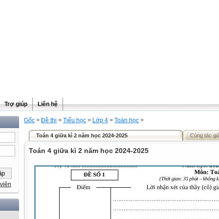
Trợ giúp
Liên hệ
Gốc
>
Đề thi
>
Tiểu học
>
Lớp 4
>
Toán học
>
Toán 4 giữa kì 2 năm học 2024-2025
Cùng tác gi
Toán 4 giữa kì 2 năm học 2024-2025
viên