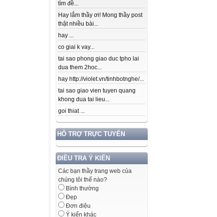
tìm đề...
Hay lắm thầy ơi! Mong thầy post
thật nhiều bài...
hay ...
co giai k vay...
tai sao phong giao duc tpho lai
dua them 2hoc...
hay http://violet.vn/tinhbotnghe/...
tai sao giao vien tuyen quang
khong dua tai lieu...
goi thiat ...
HỖ TRỢ TRỰC TUYẾN
ĐIỀU TRA Ý KIẾN
Các bạn thầy trang web của
chúng tôi thế nào?
Bình thường
Đẹp
Đơn điệu
Ý kiến khác