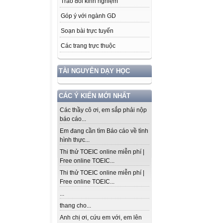
Trao đổi kinh nghiệm
Góp ý với ngành GD
Soạn bài trực tuyến
Các trang trực thuộc
TÀI NGUYÊN DẠY HỌC
CÁC Ý KIẾN MỚI NHẤT
Các thầy cô ơi, em sắp phải nộp
báo cáo...
Em đang cần tìm Báo cáo về tình
hình thực...
Thi thử TOEIC online miễn phí |
Free online TOEIC...
Thi thử TOEIC online miễn phí |
Free online TOEIC...
...
thang cho...
Anh chị ơi, cứu em với, em lên