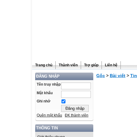
Trang chủ
Thành viên
Trợ giúp
Liên hệ
Gốc
>
Bài viết
>
Tin
ĐĂNG NHẬP
Tên truy nhập
Mật khẩu
Ghi nhớ
Quên mật khẩu
ĐK thành viên
THÔNG TIN