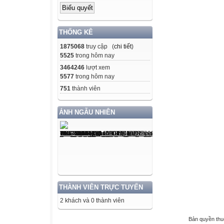
THỐNG KÊ
1875068
truy cập (
chi tiết
)
5525
trong hôm nay
3464246
lượt xem
5577
trong hôm nay
751
thành viên
ẢNH NGẪU NHIÊN
THÀNH VIÊN TRỰC TUYẾN
2 khách và 0 thành viên
Bản quyền th