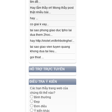
tìm đề...
Hay lắm thầy ơi! Mong thầy post
thật nhiều bài...
hay ...
co giai k vay...
tai sao phong giao duc tpho lai
dua them 2hoc...
hay http://violet.vn/tinhbotnghe/...
tai sao giao vien tuyen quang
khong dua tai lieu...
goi thiat ...
HỖ TRỢ TRỰC TUYẾN
ĐIỀU TRA Ý KIẾN
Các bạn thầy trang web của
chúng tôi thế nào?
Bình thường
Đẹp
Đơn điệu
Ý kiến khác