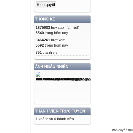
THỐNG KÊ
1875083
truy cập (
chi tiết
)
5540
trong hôm nay
3464261
lượt xem
5592
trong hôm nay
751
thành viên
ẢNH NGẪU NHIÊN
THÀNH VIÊN TRỰC TUYẾN
1 khách và 0 thành viên
Bản quyền th