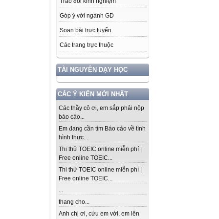
Trao đổi kinh nghiệm
Góp ý với ngành GD
Soạn bài trực tuyến
Các trang trực thuộc
TÀI NGUYÊN DẠY HỌC
CÁC Ý KIẾN MỚI NHẤT
Các thầy cô ơi, em sắp phải nộp
báo cáo...
Em đang cần tìm Báo cáo về tình
hình thực...
Thi thử TOEIC online miễn phí |
Free online TOEIC...
Thi thử TOEIC online miễn phí |
Free online TOEIC...
...
thang cho...
Anh chị ơi, cứu em với, em lên