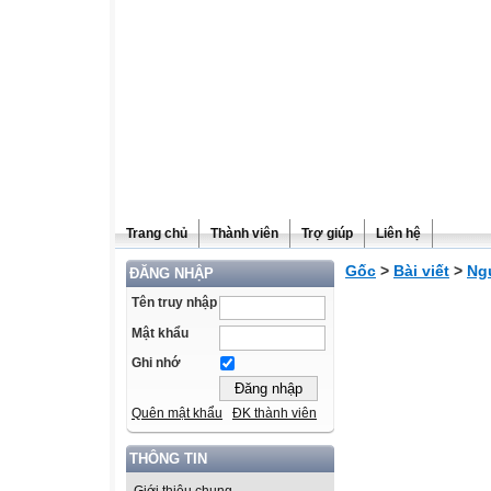
Trang chủ
Thành viên
Trợ giúp
Liên hệ
Gốc
>
Bài viết
>
Ngư
ĐĂNG NHẬP
Tên truy nhập
Mật khẩu
Ghi nhớ
Quên mật khẩu
ĐK thành viên
THÔNG TIN