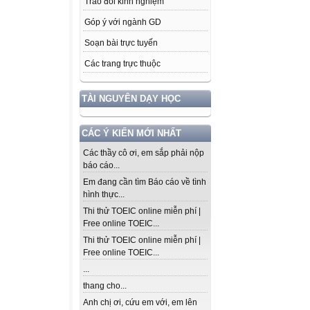
Trao đổi kinh nghiệm
Góp ý với ngành GD
Soạn bài trực tuyến
Các trang trực thuộc
TÀI NGUYÊN DẠY HỌC
CÁC Ý KIẾN MỚI NHẤT
Các thầy cô ơi, em sắp phải nộp
báo cáo...
Em đang cần tìm Báo cáo về tình
hình thực...
Thi thử TOEIC online miễn phí |
Free online TOEIC...
Thi thử TOEIC online miễn phí |
Free online TOEIC...
...
thang cho...
Anh chị ơi, cứu em với, em lên