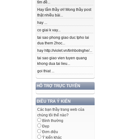
tìm đề...
Hay lắm thầy ơi! Mong thầy post
thật nhiều bài...
hay ...
co giai k vay...
tai sao phong giao duc tpho lai
dua them 2hoc...
hay http://violet.vn/tinhbotnghe/...
tai sao giao vien tuyen quang
khong dua tai lieu...
goi thiat ...
HỖ TRỢ TRỰC TUYẾN
ĐIỀU TRA Ý KIẾN
Các bạn thầy trang web của
chúng tôi thế nào?
Bình thường
Đẹp
Đơn điệu
Ý kiến khác