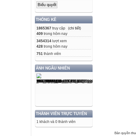
THỐNG KÊ
1865367
truy cập (
chi tiết
)
409
trong hôm nay
3454314
lượt xem
428
trong hôm nay
751
thành viên
ẢNH NGẪU NHIÊN
THÀNH VIÊN TRỰC TUYẾN
1 khách và 0 thành viên
Bản quyền th