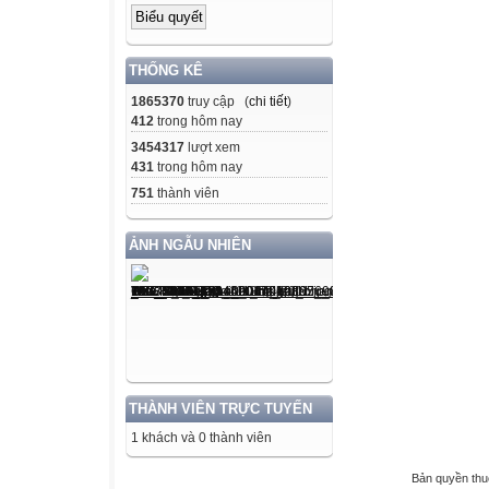
THỐNG KÊ
1865370
truy cập (
chi tiết
)
412
trong hôm nay
3454317
lượt xem
431
trong hôm nay
751
thành viên
ẢNH NGẪU NHIÊN
THÀNH VIÊN TRỰC TUYẾN
1 khách và 0 thành viên
Bản quyền th