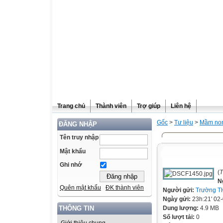
Trang chủ
Thành viên
Trợ giúp
Liên hệ
Gốc
>
Tư liệu
>
Mầm no
ĐĂNG NHẬP
Tên truy nhập
Mật khẩu
Ghi nhớ
(
T
N
Quên mật khẩu
ĐK thành viên
Người gửi:
Trường T
Ngày gửi:
23h:21' 02
Dung lượng:
4.9 MB
THÔNG TIN
Số lượt tải:
0