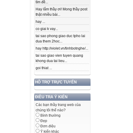
tìm đề...
Hay lắm thầy ơi! Mong thầy post
thật nhiều bài...
hay ...
co giai k vay...
tai sao phong giao duc tpho lai
dua them 2hoc...
hay http://violet.vn/tinhbotnghe/...
tai sao giao vien tuyen quang
khong dua tai lieu...
goi thiat ...
HỖ TRỢ TRỰC TUYẾN
ĐIỀU TRA Ý KIẾN
Các bạn thầy trang web của
chúng tôi thế nào?
Bình thường
Đẹp
Đơn điệu
Ý kiến khác