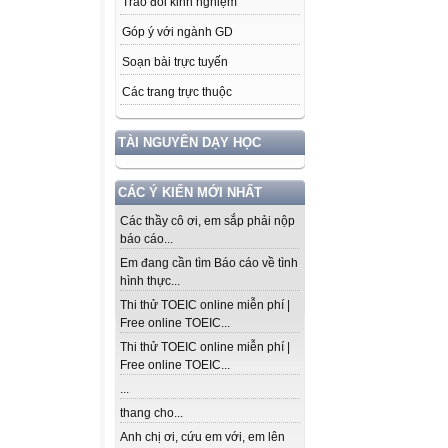
Trao đổi kinh nghiệm
Góp ý với ngành GD
Soạn bài trực tuyến
Các trang trực thuộc
TÀI NGUYÊN DẠY HỌC
CÁC Ý KIẾN MỚI NHẤT
Các thầy cô ơi, em sắp phải nộp
báo cáo...
Em đang cần tìm Báo cáo về tình
hình thực...
Thi thử TOEIC online miễn phí |
Free online TOEIC...
Thi thử TOEIC online miễn phí |
Free online TOEIC...
...
thang cho...
Anh chị ơi, cứu em với, em lên