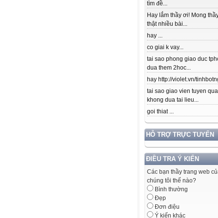
tìm đề...
Hay lắm thầy ơi! Mong thầy
thật nhiều bài...
hay ...
co giai k vay...
tai sao phong giao duc tpho
dua them 2hoc...
hay http://violet.vn/tinhbotn
tai sao giao vien tuyen qu
khong dua tai lieu...
goi thiat ...
HỖ TRỢ TRỰC TUYẾN
ĐIỀU TRA Ý KIẾN
Các bạn thầy trang web c
chúng tôi thế nào?
Bình thường
Đẹp
Đơn điệu
Ý kiến khác