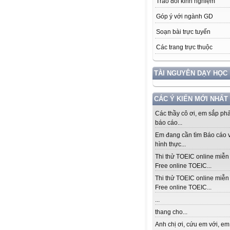
Trao đổi kinh nghiệm
Góp ý với ngành GD
Soạn bài trực tuyến
Các trang trực thuộc
TÀI NGUYÊN DẠY HỌC
CÁC Ý KIẾN MỚI NHẤT
Các thầy cô ơi, em sắp ph
báo cáo...
Em đang cần tìm Báo cáo v
hình thực...
Thi thử TOEIC online miễn 
Free online TOEIC...
Thi thử TOEIC online miễn 
Free online TOEIC...
...
thang cho...
Anh chị ơi, cứu em với, em