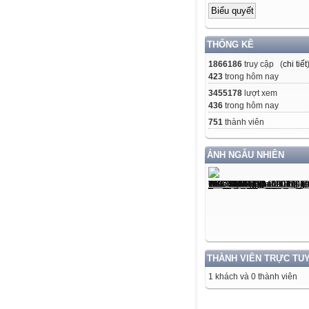
THỐNG KÊ
1866186
truy cập (
chi tiết
423
trong hôm nay
3455178
lượt xem
436
trong hôm nay
751
thành viên
ẢNH NGẪU NHIÊN
THÀNH VIÊN TRỰC TU
1 khách và 0 thành viên