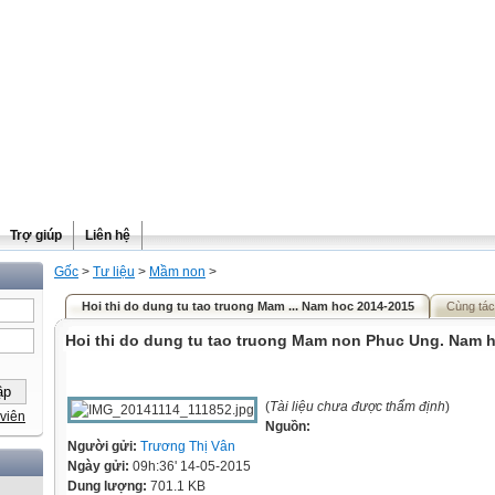
Trợ giúp
Liên hệ
Gốc
>
Tư liệu
>
Mầm non
>
Hoi thi do dung tu tao truong Mam ... Nam hoc 2014-2015
Cùng tác
Hoi thi do dung tu tao truong Mam non Phuc Ung. Nam 
(
Tài liệu chưa được thẩm định
)
viên
Nguồn:
Người gửi:
Trương Thị Vân
Ngày gửi:
09h:36' 14-05-2015
Dung lượng:
701.1 KB