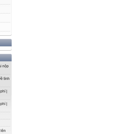
ải nộp
ề tình
phí |
phí |
 lên