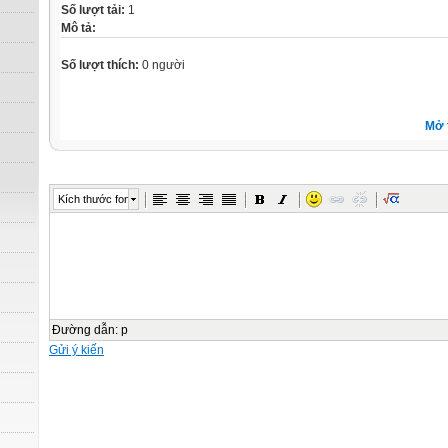
Số lượt tải:
1
Mô tả:
Số lượt thích:
0 người
Mở 
Kích thước font
Đường dẫn
:
p
Gửi ý kiến