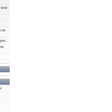
 post
 lai
ghe/...
ang
ủa