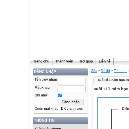
Trang chủ
Thành viên
Trợ giúp
Liên hệ
Gốc
>
Đề thi
>
Tiểu học
ĐĂNG NHẬP
Tên truy nhập
cuối kì 1 năm học 2
Mật khẩu
cuối kì 1 năm học
Ghi nhớ
Quên mật khẩu
ĐK thành viên
THÔNG TIN