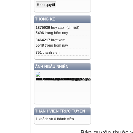
B. 62 300 000
THỐNG KÊ
C. 6 270 300
1875039
truy cập (
chi tiết
)
5496
trong hôm nay
D. 62 570 300
3464217
lượt xem
5548
trong hôm nay
b) Số 134 095 31
751
thành viên
A. Một trăm ba m
mười bốn.
ẢNH NGẪU NHIÊN
B. Một trăm ba t
C. Một trăm ba 
mười bốn.
D. Một trăm ba t
bốn.
Câu 2 (1 điểm) :
THÀNH VIÊN TRỰC TUYẾN
a) Trong số 34 
1 khách và 0 thành viên
A. Hàng trăm, lớ
Bản quyền thuộc