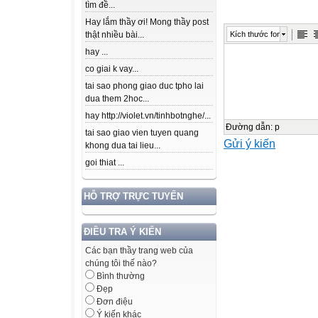
tìm đề...
Môn: Toán
Hay lắm thầy ơi! Mong thầy post
Kích thước font
thật nhiều bài...
ĐỀ SỐ 1
hay ...
co giai k vay...
Điểm
tai sao phong giao duc tpho lai
dua them 2hoc...
(Thời gian: 35 ph
hay http://violet.vn/tinhbotnghe/...
Đường dẫn
:
p
tai sao giao vien tuyen quang
Gửi ý kiến
Lời nhận xét củ
khong dua tai lieu...
…………………
goi thiat ...
…………………
…………………
HỖ TRỢ TRỰC TUYẾN
I. Phần trắc ngh
ĐIỀU TRA Ý KIẾN
Khoanh vào chữ c
Các bạn thầy trang web của
Câu 1 (1 điểm)
chúng tôi thế nào?
Bình thường
a) Số “Sáu hai t
Đẹp
A. 62 300
Đơn điệu
Ý kiến khác