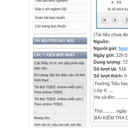
Trao đổi kinh nghiệm
Góp ý với ngành GD
Soạn bài trực tuyến
Các trang trực thuộc
(
Tài liệu chưa đ
TÀI NGUYÊN DẠY HỌC
Nguồn:
Người gửi:
Ngu
Ngày gửi:
22h:5
CÁC Ý KIẾN MỚI NHẤT
Dung lượng:
72
Các thầy cô ơi, em sắp phải nộp
Số lượt tải:
516
báo cáo...
Số lượt thích:
0
Em đang cần tìm Báo cáo về tình
hình thực...
Trường Tiểu ho
Thi thử TOEIC online miễn phí |
Lớp 4: ....
Free online TOEIC...
Họ và tên: .............
Thi thử TOEIC online miễn phí |
Free online TOEIC...
Thứ........... ngà
...
BÀI KIỂM TRA 
thang cho...
Năm học: 2024-
Anh chị ơi, cứu em với, em lên