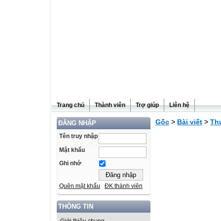
Trang chủ
Thành viên
Trợ giúp
Liên hệ
Gốc
>
Bài viết
>
Th
ĐĂNG NHẬP
Tên truy nhập
Mật khẩu
Ghi nhớ
Quên mật khẩu
ĐK thành viên
THÔNG TIN