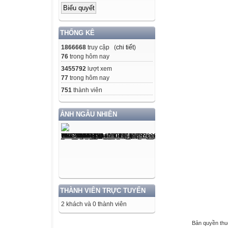
THỐNG KÊ
1866668
truy cập (
chi tiết
)
76
trong hôm nay
3455792
lượt xem
77
trong hôm nay
751
thành viên
ẢNH NGẪU NHIÊN
THÀNH VIÊN TRỰC TUYẾN
2 khách và 0 thành viên
Bản quyền th