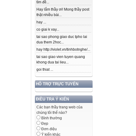
tìm đề...
Hay lắm thầy ơi! Mong thầy post
thật nhiều bài...
hay ...
co giai k vay...
tai sao phong giao duc tpho lai
dua them 2hoc...
hay http://violet.vn/tinhbotnghe/...
tai sao giao vien tuyen quang
khong dua tai lieu...
goi thiat ...
HỖ TRỢ TRỰC TUYẾN
ĐIỀU TRA Ý KIẾN
Các bạn thầy trang web của
chúng tôi thế nào?
Bình thường
Đẹp
Đơn điệu
Ý kiến khác