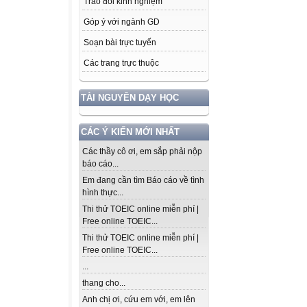
Trao đổi kinh nghiệm
Góp ý với ngành GD
Soạn bài trực tuyến
Các trang trực thuộc
TÀI NGUYÊN DẠY HỌC
CÁC Ý KIẾN MỚI NHẤT
Các thầy cô ơi, em sắp phải nộp
báo cáo...
Em đang cần tìm Báo cáo về tình
hình thực...
Thi thử TOEIC online miễn phí |
Free online TOEIC...
Thi thử TOEIC online miễn phí |
Free online TOEIC...
...
thang cho...
Anh chị ơi, cứu em với, em lên