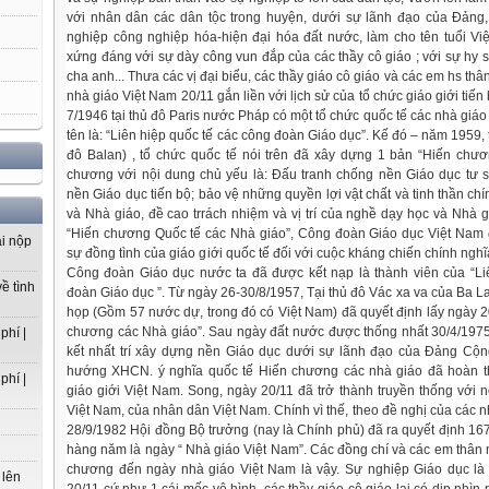
với nhân dân các dân tộc trong huyện, dưới sự lãnh đạo của Đảng,
nghiệp công nghiệp hóa-hiện đại hóa đất nước, làm cho tên tuổi V
xứng đáng với sự dày công vun đắp của các thầy cô giáo ; với sự hy s
cha anh... Thưa các vị đại biểu, các thầy giáo cô giáo và các em hs thâ
nhà giáo Việt Nam 20/11 gắn liền với lịch sử của tổ chức giáo giới tiến 
7/1946 tại thủ đô Paris nước Pháp có một tổ chức quốc tế các nhà giáo 
tên là: “Liên hiệp quốc tế các công đoàn Giáo dục”. Kế đó – năm 1959, t
đô Balan) , tổ chức quốc tế nói trên đã xây dựng 1 bản “Hiến chư
chương với nội dung chủ yếu là: Đấu tranh chống nền Giáo dục tư 
nền Giáo dục tiến bộ; bảo vệ những quyền lợi vật chất và tinh thần c
và Nhà giáo, đề cao trrách nhiệm và vị trí của nghề dạy học và Nhà g
“Hiến chương Quốc tế các Nhà giáo”, Công đoàn Giáo dục Việt Nam 
ải nộp
sự đồng tình của giáo giới quốc tế đối với cuộc kháng chiến chính nghĩ
Công đoàn Giáo dục nước ta đã được kết nạp là thành viên của “Li
ề tình
đoàn Giáo dục ”. Từ ngày 26-30/8/1957, Tại thủ đô Vác xa va của Ba Lan
họp (Gồm 57 nước dự, trong đó có Việt Nam) đã quyết định lấy ngày 2
chương các Nhà giáo”. Sau ngày đất nước được thống nhất 30/4/1975
phí |
kết nhất trí xây dựng nền Giáo dục dưới sự lãnh đạo của Đảng Cộn
hướng XHCN. ý nghĩa quốc tế Hiến chương các nhà giáo đã hoàn t
phí |
giáo giới Việt Nam. Song, ngày 20/11 đã trở thành truyền thống với 
Việt Nam, của nhân dân Việt Nam. Chính vì thế, theo đề nghị của các 
28/9/1982 Hội đồng Bộ trưởng (nay là Chính phủ) đã ra quyết định 1
hàng năm là ngày “ Nhà giáo Việt Nam”. Các đồng chí và các em thân 
chương đến ngày nhà giáo Việt Nam là vậy. Sự nghiệp Giáo dục l
 lên