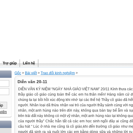
Trợ giúp
Liên hệ
Gốc
>
Bài viết
>
Trao đổi kinh nghiệm
>
Diễn văn 20-11
DIỄN VĂN KỶ NIỆM “NGÀY NHÀ GIÁO VIỆT NAM” 20/11 Kính thưa các vị
thầy giáo cô giáo cùng toàn thể các em hs thân mến! Hàng năm cứ 
chúng ta lại bồi hồi xúc động khi nhớ lại các thế hệ Thầy cô giáo đã h
người. Nhân loại dã thừa nhận vai trò của người thầy sánh cùng với n
nhân, một anh hùng nào trên đời này, không qua bàn tay bế ẵm và sự
viên
trên trái đất này không có một vỹ nhân, một anh hùng nào lại không qua
của người thầy” Chắc hẳn tất cả các em học sinh ngồi đây ai cũng đã
câu hát “ Lúc ở nhà mẹ cũng là cô giáo,khi đến trường cô giáo như m
người đã sinh ra và nuôi lớn các em bằng dòng sữa và những lời ru 