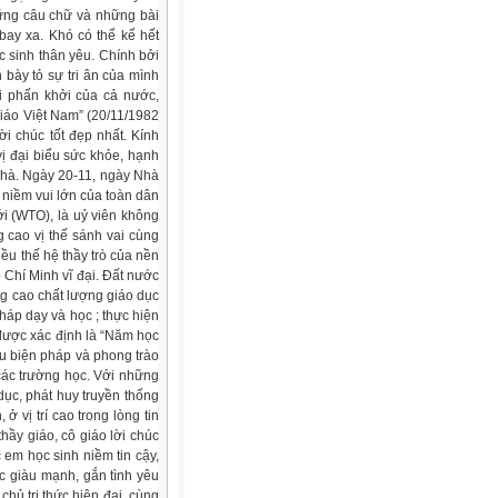
ững câu chữ và những bài
ay xa. Khó có thể kể hết
c sinh thân yêu. Chính bởi
 bày tỏ sự tri ân của mình
ơi phấn khởi của cả nước,
iáo Việt Nam” (20/11/1982
ời chúc tốt đẹp nhất. Kính
ị đại biểu sức khỏe, hạnh
nhà. Ngày 20-11, ngày Nhà
 niềm vui lớn của toàn dân
ới (WTO), là uỷ viên không
 cao vị thế sánh vai cùng
u thế hệ thầy trò của nền
 Chí Minh vĩ đại. Đất nước
ng cao chất lượng giáo dục
háp dạy và học ; thực hiện
 được xác định là “Năm học
ều biện pháp và phong trào
 các trường học. Với những
dục, phát huy truyền thống
ở vị trí cao trong lòng tin
hầy giáo, cô giáo lời chúc
 em học sinh niềm tin cậy,
c giàu mạnh, gắn tình yêu
hủ tri thức hiện đại, cùng