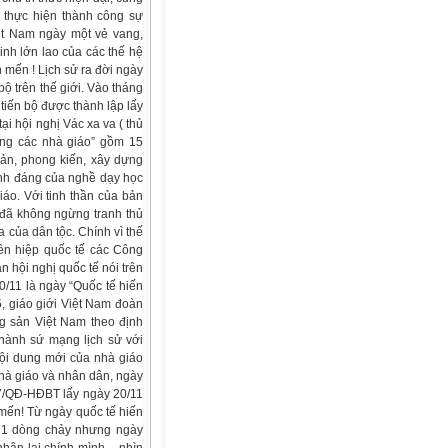
 thực hiện thành công sự
iệt Nam ngày một vẻ vang,
inh lớn lao của các thế hệ
n mến ! Lịch sử ra đời ngày
bộ trên thế giới. Vào tháng
tiến bộ được thành lập lấy
ại hội nghị Vác xa va ( thủ
ơng các nhà giáo” gồm 15
sản, phong kiến, xây dựng
hính đáng của nghề dạy học
iáo. Với tinh thần của bản
đã không ngừng tranh thủ
a của dân tộc. Chính vì thế
ên hiệp quốc tế các Công
 hội nghị quốc tế nói trên
0/11 là ngày “Quốc tế hiến
, giáo giới Việt Nam đoàn
g sản Việt Nam theo định
hành sứ mạng lịch sử với
nội dung mới của nhà giáo
nhà giáo và nhân dân, ngày
67/QĐ-HĐBT lấy ngày 20/11
mến! Từ ngày quốc tế hiến
à 1 dòng chảy nhưng ngày