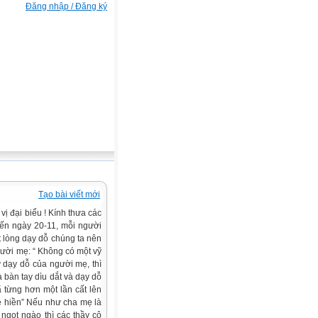
Đăng nhập / Đăng ký
Tạo bài viết mới
 đại biểu ! Kính thưa các
đến ngày 20-11, mỗi người
ết lòng dạy dỗ chúng ta nên
gười mẹ: “ Không có một vỹ
 dạy dỗ của người mẹ, thì
 bàn tay dìu dắt và dạy dỗ
 từng hơn một lần cất lên
ẹ hiền” Nếu như cha mẹ là
ngọt ngào thì các thầy cô