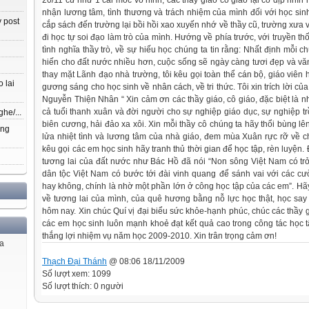
20/11 cứ như 1 cái mốc vô hình, các thầy giáo cô giáo lại có dịp nhìn 
nhận lương tâm, tình thương và trách nhiệm của mình đối với học sin
 post
cắp sách đến trường lại bồi hồi xao xuyến nhớ về thầy cũ, trường xưa
đi học tự soi đạo làm trò của mình. Hướng về phía trước, với truyền th
tình nghĩa thầy trò, về sự hiếu học chúng ta tin rằng: Nhất định mỗi 
hiến cho đất nước nhiều hơn, cuộc sống sẽ ngày càng tươi đẹp và vă
thay mặt Lãnh đạo nhà trường, tôi kêu gọi toàn thể cán bộ, giáo viên
 lai
gương sáng cho học sinh về nhân cách, về tri thức. Tôi xin trích lời c
Nguyễn Thiện Nhân “ Xin cảm ơn các thầy giáo, cô giáo, đặc biệt là 
cả tuổi thanh xuân và đời người cho sự nghiệp giáo dục, sự nghiệp t
ghe/...
biên cương, hải đảo xa xôi. Xin mỗi thầy cô chúng ta hãy thổi bùng l
ang
lửa nhiệt tình và lương tâm của nhà giáo, đem mùa Xuân rực rỡ về c
kêu gọi các em học sinh hãy tranh thủ thời gian để học tập, rèn luyện
tương lai của đất nước như Bác Hồ đã nói “Non sông Việt Nam có tr
dân tộc Việt Nam có bước tới đài vinh quang để sánh vai với các 
hay không, chính là nhờ một phần lớn ở công học tập của các em”. H
về tương lai của mình, của quê hương bằng nỗ lực học thật, học say
hôm nay. Xin chúc Quí vị đại biểu sức khỏe-hạnh phúc, chúc các thầy g
các em học sinh luôn mạnh khoẻ đạt kết quả cao trong công tác học t
thắng lợi nhiệm vụ năm học 2009-2010. Xin trân trọng cảm ơn!
ủa
Thạch Đại Thánh
@ 08:06 18/11/2009
Số lượt xem: 1099
Số lượt thích: 0 người