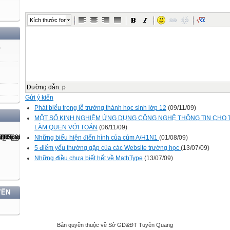
Kích thước font
)
Đường dẫn
:
p
Gửi ý kiến
Phát biểu trong lễ trưởng thành học sinh lớp 12
(09/11/09)
MỘT SỐ KINH NGHIỆM ỨNG DỤNG CÔNG NGHỆ THÔNG TIN CHO TR
LÀM QUEN VỚI TOÁN
(06/11/09)
Những biểu hiện điển hình của cúm A/H1N1
(01/08/09)
5 điểm yếu thường gặp của các Website trường học
(13/07/09)
Những điều chưa biết hết về MathType
(13/07/09)
YẾN
Bản quyền thuộc về Sở GD&ĐT Tuyên Quang