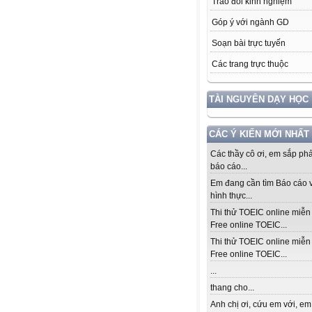
Trao đổi kinh nghiệm
Góp ý với ngành GD
Soạn bài trực tuyến
Các trang trực thuộc
TÀI NGUYÊN DẠY HỌC
CÁC Ý KIẾN MỚI NHẤT
Các thầy cô ơi, em sắp ph
báo cáo...
Em đang cần tìm Báo cáo v
hình thực...
Thi thử TOEIC online miễn 
Free online TOEIC...
Thi thử TOEIC online miễn 
Free online TOEIC...
...
thang cho...
Anh chị ơi, cứu em với, em