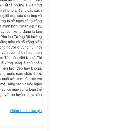
nhận lại chính mình – nhìn
h. Tất cả những ai đã từng
 và những ai đang cắp sách
ống tốt đẹp của cha ông về
chúng ta sẽ ngày càng cống
n minh hơn. Nhân dịp này,
 hãy luôn xứng đáng là tấm
ủa Phó thủ Tướng Bộ trưởng
những thầy cô đã cống hiến
rồng người ở vùng núi, nơi
ên và truyền cho nhau ngọn
ho Tổ quốc Việt Nam”. Tôi
. Để xứng đáng là chủ nhân
ở nên tươi đẹp hay không,
cường quốc năm châu được
ãy nuôi ước mơ của các em
 mê, sáng tạo từ mỗi ngày
iáo, cô giáo cùng toàn thể
ập và rèn luyện, thực hiện
Nhắn tin cho tác giả