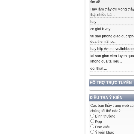
tìm đề...
Hay lắm thầy ơi! Mong thầy
thật nhiều bài...
hay ...
co giai k vay...
tai sao phong giao duc tpho
dua them 2hoc...
hay http://violet.vn/tinhbotn
tai sao giao vien tuyen qu
khong dua tai lieu...
goi thiat ...
HỖ TRỢ TRỰC TUYẾN
ĐIỀU TRA Ý KIẾN
Các bạn thầy trang web c
chúng tôi thế nào?
Bình thường
Đẹp
Đơn điệu
Ý kiến khác