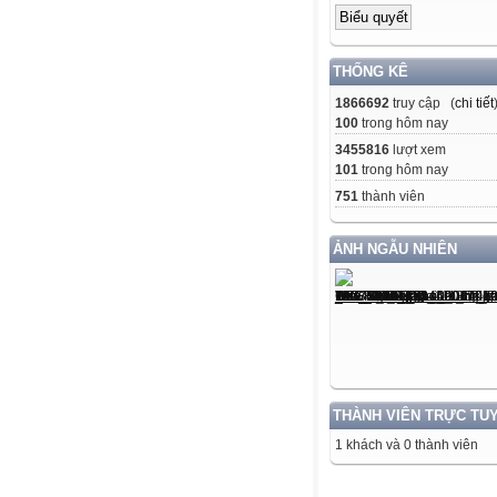
THỐNG KÊ
1866692
truy cập (
chi tiết
100
trong hôm nay
3455816
lượt xem
101
trong hôm nay
751
thành viên
ẢNH NGẪU NHIÊN
THÀNH VIÊN TRỰC TU
1 khách và 0 thành viên