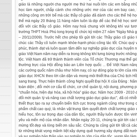
giáo là những người cha người mẹ thứ hai nuôi lớn các em bằng nh
học làm người, chắp cánh cho những ước mơ của các em bay cao, b
những công ơn trời bể mà các thầy cô giáo đã dành cho các thế hệ họ
thế mà ngày 20 tháng 11 hàng năm luôn là dịp để các thế hệ học sinh
đối với các thầy cô giáo. Hôm nay hoà chung với không khí vui tư
trường THPT Hoà Phú long trọng tổ chức kỷ niệm 27 năm “Ngày Nhà g
– 20/11/2009). Trước hết cho phép tôi gửi tới các Thầy giáo cô giáo l
chúc các Thầy cô luôn mạnh khỏe-hạnh phúc-công tác tốt. Chúc quý v
phúc, thành đạt và luôn quan tâm đến sự nghiệp giáo dục của huyện 
giáo Việt Nam năm nay diễn ra trong không khí tưng bừng trước những
tộc. Việt Nam đã trở thành thành viên của Tổ chức Thương mại thế gi
thường trực của Hội đồng bảo an Liên hợp quốc ... Để Việt Nam nâng
các cường quốc năm châu như hôm nay, có sự đóng góp to lớn của nhiề
giáo dục XHCN theo lời căn dặn và mong mỏi thiết tha của Chủ tịch Hồ
sang trang. Thực hiện thành công Nghị quyết Đại hội X của Đảng : Nâ
toàn diện ; đổi mới cơ cấu tổ chức, cơ chế quản lý, nội dung, phương p
“chuẩn hóa, hiện đại hóa, xã hội hóa” giáo dục. Năm học 2009 - 2010
đổi mới quản lý và nâng cao chất lượng giáo dục giáo dục”, đã có nhi
thiết thực tạo ra sự chuyển biến tích cực trong ngành cũng như trong
phẩm chất cao quý, là nhân vật trung tâm quyết định chất lượng giáo 
hiếu học, tôn sư trọng đạo của dân tộc, người thầy luôn được tôn vinh, 
yêu và mến mộ của nhân dân. Nhân ngày 20-11, chúng ta gửi tới các t
mừng tốt đẹp và lòng biết ơn sâu sắc. Chúng ta cũng gửi tới tất cả các
từ những khát vọng mãnh liệt xây dựng quê hương xây dựng đất nướ
và sự nghiệp bản thân vào sự nghiệp to lớn của dân tộc, vươn lên làm c