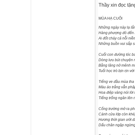
Thầy xin đọc tặn
MÙA HẠ CUỐI
Những ngày này lạ lắ
Hàng phượng đỏ đến n
Ai đốt cháy cả nỗi ni
Những buồn vui sắp s
Cuối con đường tóc bay
Dòng lưu bút chuyện 
Bằng lăng nở mênh ma
Tuổi học trò bịn rịn vớ
Tiếng ve đầu mùa tha
Màu áo trắng vẫn phậ
Hoa điệp vàng nói lời
Tiếng trống ngân lên
Cổng trường mở ra ph
Cánh cửa lớp còn khép
Hương thời gian ướt 
Dấu chân ngập ngừng