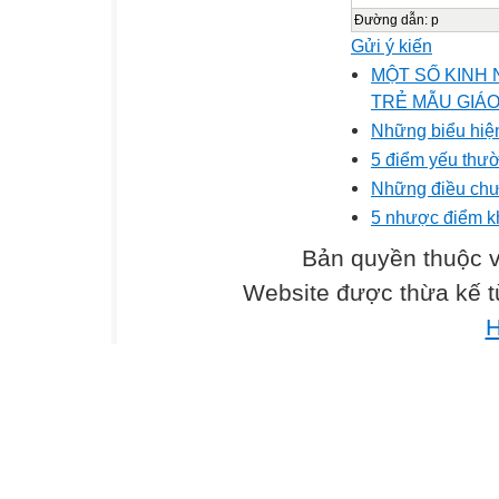
Đường dẫn
:
p
Gửi ý kiến
MỘT SỐ KINH
TRẺ MẪU GIÁO
Những biểu hiê
5 điểm yếu thư
Những điều chư
5 nhược điểm kh
Bản quyền thuộc
Website được thừa kế 
H