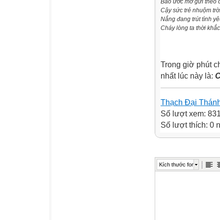
Bao ước mơ gửi theo
Cậy sức trẻ nhuộm trờ
Nắng đang trút tình y
Cháy lòng ta thời khắc
Trong giờ phút ch
nhất lúc này là:
C
Thạch Đại Thán
Số lượt xem: 83
Số lượt thích: 0
Kích thước font