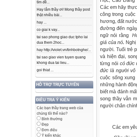
Học, Cao Đẳng v
tìm đề...
Các em hãy thực 
Hay lắm thầy ơi! Mong thầy post
công trong cuộc
thật nhiều bài...
hương, đất nước
hay ...
đường đến ngày 
co giai k vay...
ngữ nói rằng
Ho
tai sao phong giao duc tpho lai
giá của nó
.
Nghị 
dua them 2hoc...
người
.
Tuổi trẻ
hay http://violet.vn/tinhbotnghe/...
và hiện đại, son
tai sao giao vien tuyen quang
khong dua tai lieu...
từng nói
có đức 
goi thiat ...
đức là người vô
cuộc sống xung 
những hành động
HỖ TRỢ TRỰC TUYẾN
biết mà đánh mấ
song thầy vẫn 
ĐIỀU TRA Ý KIẾN
người chân chín
Các bạn thầy trang web của
chúng tôi thế nào?
Bình thường
Đẹp
Các em yêu 
Đơn điệu
Ý kiến khác