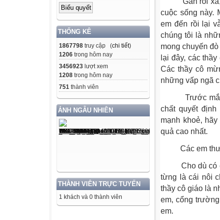
Gần rồi xa, gặ
cuộc sống này.
em đến rồi lại
THỐNG KÊ
chúng tôi là nhữ
1867798
truy cập (
chi tiết
)
mong chuyến đò 
1206
trong hôm nay
lại đây, các thầy
3456923
lượt xem
Các thầy cô mừ
1208
trong hôm nay
những vấp ngã c
751
thành viên
Trước mắt các 
chất quyết đị
ẢNH NGẪU NHIÊN
mạnh khoẻ, hãy b
quả cao nhất.
Các em thươn
Cho dù có ở nơ
từng là cái nôi
THÀNH VIÊN TRỰC TUYẾN
thầy cô giáo là 
1 khách và 0 thành viên
em, cổng trường
em.