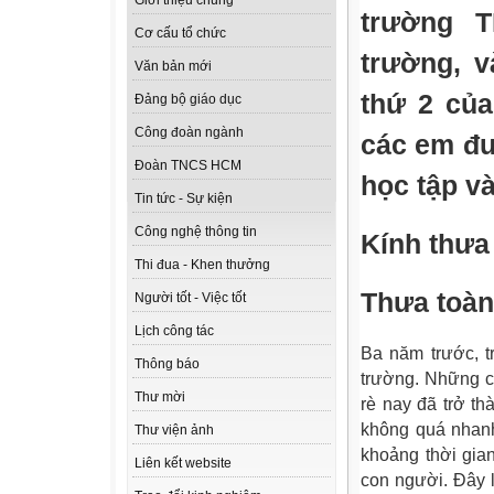
Giới thiệu chung
trường 
Cơ cấu tổ chức
trường, 
Văn bản mới
thứ 2 củ
Đảng bộ giáo dục
Công đoàn ngành
các em đư
Đoàn TNCS HCM
học tập v
Tin tức - Sự kiện
Công nghệ thông tin
Kính thưa 
Thi đua - Khen thưởng
Thưa toàn
Người tốt - Việc tốt
Lịch công tác
Ba năm trước, t
Thông báo
trường. Những cô 
Thư mời
rè nay đã trở th
không quá nhanh
Thư viện ảnh
khoảng thời gian 
Liên kết website
con người. Đây 