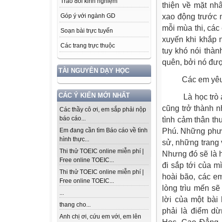
Trao đổi kinh nghiệm
thiện về mặt nh
Góp ý với ngành GD
xao động trước m
mỗi mùa thi, các
Soạn bài trực tuyến
xuyến khi khắp 
Các trang trực thuộc
tuy khó nói thàn
quên, bởi nó được
TÀI NGUYÊN DẠY HỌC
Các em yêu 
CÁC Ý KIẾN MỚI NHẤT
Là học trò ai l
cũng trở thành n
Các thầy cô ơi, em sắp phải nộp
báo cáo...
tình cảm thân t
Em đang cần tìm Báo cáo về tình
Phú. Những phươ
hình thực...
sử, những trang v
Thi thử TOEIC online miễn phí |
Nhưng đó sẽ là 
Free online TOEIC...
đi sắp tới của mì
Thi thử TOEIC online miễn phí |
hoài bão, các em
Free online TOEIC...
lòng trìu mến s
...
lời của một bài
thang cho...
phải là điểm d
Anh chị ơi, cứu em với, em lên