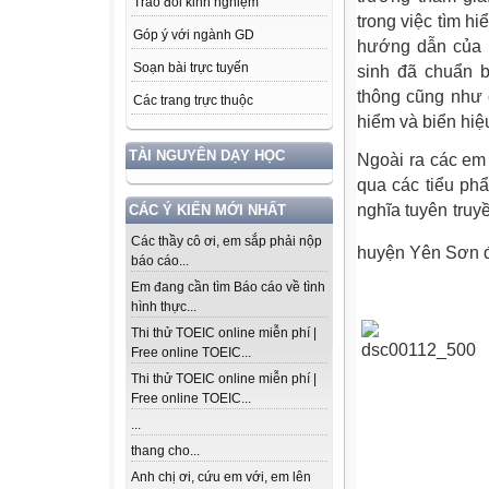
Trao đổi kinh nghiệm
trong việc tìm h
Góp ý với ngành GD
hướng dẫn của b
Soạn bài trực tuyến
sinh đã chuẩn b
thông cũng như 
Các trang trực thuộc
hiểm và biển hiệ
TÀI NGUYÊN DẠY HỌC
Ngoài ra các em 
qua các tiểu ph
nghĩa tuyên truy
CÁC Ý KIẾN MỚI NHẤT
Các thầy cô ơi, em sắp phải nộp
huyện Yên Sơn đ
báo cáo...
Em đang cần tìm Báo cáo về tình
hình thực...
Thi thử TOEIC online miễn phí |
Free online TOEIC...
Thi thử TOEIC online miễn phí |
Free online TOEIC...
...
thang cho...
Anh chị ơi, cứu em với, em lên