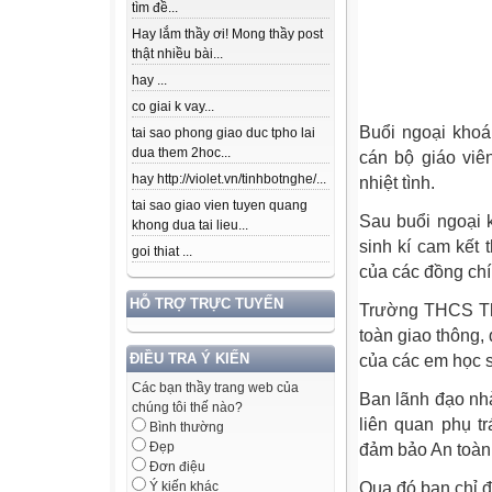
tìm đề...
Hay lắm thầy ơi! Mong thầy post
thật nhiều bài...
hay ...
co giai k vay...
Buổi ngoại khoá
tai sao phong giao duc tpho lai
dua them 2hoc...
cán bộ giáo viê
hay http://violet.vn/tinhbotnghe/...
nhiệt tình.
tai sao giao vien tuyen quang
Sau buổi ngoại 
khong dua tai lieu...
sinh kí cam kết 
goi thiat ...
của các đồng chí
HỖ TRỢ TRỰC TUYẾN
Trường THCS Thắ
toàn giao thông,
ĐIỀU TRA Ý KIẾN
của các em học s
Các bạn thầy trang web của
Ban lãnh đạo nhà
chúng tôi thế nào?
liên quan phụ t
Bình thường
Đẹp
đảm bảo An toàn 
Đơn điệu
Qua đó ban chỉ đ
Ý kiến khác