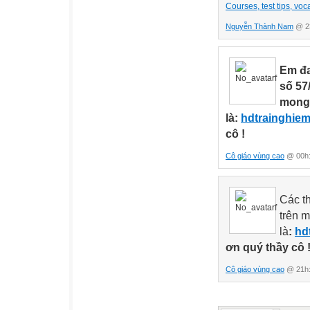
Courses, test tips, v
Nguyễn Thành Nam
@ 23
Em đa
số 57
mong 
là:
hdtrainghie
cô !
Cô giáo vùng cao
@ 00h:
Các th
trên m
là
:
hd
ơn quý thầy cô 
Cô giáo vùng cao
@ 21h: