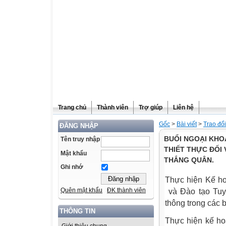
Trang chủ
Thành viên
Trợ giúp
Liên hệ
Gốc
>
Bài viết
>
Trao đổ
ĐĂNG NHẬP
BUỔI NGOẠI KHO
Tên truy nhập
THIẾT THỰC ĐỐI
Mật khẩu
THẮNG QUÂN.
Ghi nhớ
Thực hiện Kế h
Quên mật khẩu
ĐK thành viên
và Đào tạo Tuyê
thông trong các
THÔNG TIN
Thực hiện kế h