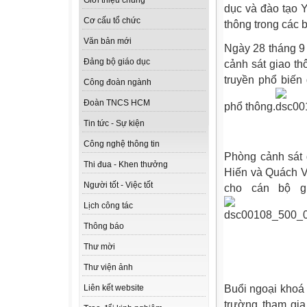
Giới thiệu chung
dục và đào tạo Y
Cơ cấu tổ chức
thông trong các 
Văn bản mới
Ngày 28 tháng 
Đảng bộ giáo dục
cảnh sát giao t
truyền phổ biến
Công đoàn ngành
Đoàn TNCS HCM
phổ thông.
Tin tức - Sự kiện
Công nghệ thông tin
Phòng cảnh sát 
Thi đua - Khen thưởng
Hiến và Quách Vă
Người tốt - Việc tốt
cho cán bộ gi
Lịch công tác
Thông báo
Thư mời
Thư viện ảnh
Buổi ngoại khoá 
Liên kết website
trường tham gia