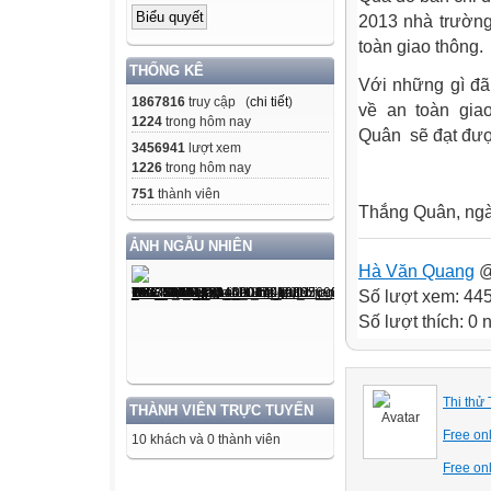
2013 nhà trường
toàn giao thông.
THỐNG KÊ
Với những gì đã
1867816
truy cập (
chi tiết
)
về an toàn gia
1224
trong hôm nay
Quân sẽ đạt được
3456941
lượt xem
1226
trong hôm nay
751
thành viên
Thắng Quân, ngà
ẢNH NGẪU NHIÊN
Hà Văn Quang
@
Số lượt xem: 44
Số lượt thích: 0
Thi thử 
THÀNH VIÊN TRỰC TUYẾN
Free onl
10 khách và 0 thành viên
Free on