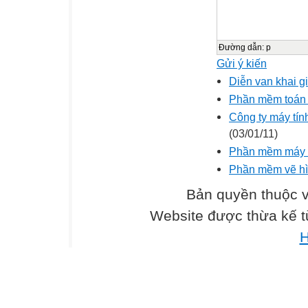
Đường dẫn
:
p
Gửi ý kiến
Diễn va­n khai g
Phần mềm toán h
Công ty máy tính
(03/01/11)
Phần mềm máy 
Phần mềm vẽ hì
Bản quyền thuộc
Website được thừa kế 
H