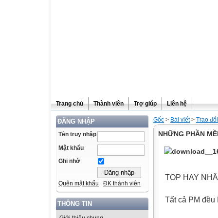
Trang chủ
Thành viên
Trợ giúp
Liên hệ
Gốc
>
Bài viết
>
Trao đổ
ĐĂNG NHẬP
NHỮNG PHẦN MỀM
Tên truy nhập
Mật khẩu
Ghi nhớ
TOP HAY NH
Quên mật khẩu
ĐK thành viên
Tất cả PM đều F
THÔNG TIN