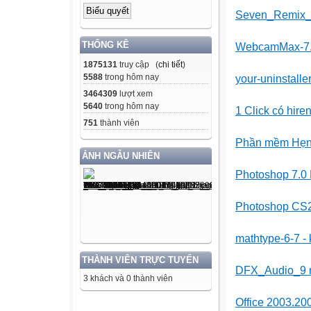
Seven_Remix_X
THỐNG KÊ
WebcamMax-7.2
1875131
truy cập (
chi tiết
)
5588
trong hôm nay
your-uninstall
3464309
lượt xem
5640
trong hôm nay
1 Click có hir
751
thành viên
Phần mềm Hẹn g
ẢNH NGẪU NHIÊN
Photoshop 7.0 
Photoshop CS
mathtype-6-7 - k
THÀNH VIÊN TRỰC TUYẾN
DFX_Audio_9 n
3 khách và 0 thành viên
Office 2003.20