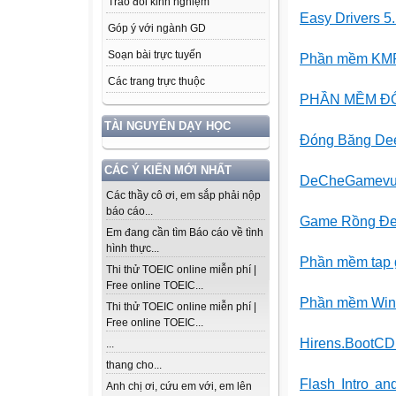
Trao đổi kinh nghiệm
Easy Drivers 5
Góp ý với ngành GD
Soạn bài trực tuyến
Phần mềm KMP (
Các trang trực thuộc
PHẦN MỀM ĐỔ
TÀI NGUYÊN DẠY HỌC
Đóng Băng Dee
CÁC Ý KIẾN MỚI NHẤT
DeCheGamevui
Các thầy cô ơi, em sắp phải nộp
báo cáo...
Game Rồng Đen
Em đang cần tìm Báo cáo về tình
hình thực...
Phần mềm tap 
Thi thử TOEIC online miễn phí |
Free online TOEIC...
Phần mềm Winra
Thi thử TOEIC online miễn phí |
Free online TOEIC...
Hirens.BootCD
...
thang cho...
Flash Intro a
Anh chị ơi, cứu em với, em lên