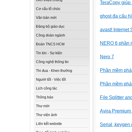
Giới thiệu chung
TeraCopy giúp
Cơ cấu tổ chức
ghost đa cấu hì
Văn bản mới
Đảng bộ giáo dục
avast! Internet
Công đoàn ngành
NERO 6 phần m
Đoàn TNCS HCM
Tin tức - Sự kiện
Nero 7
Công nghệ thông tin
Phần mềm phá 
Thi đua - Khen thưởng
Người tốt - Việc tốt
Phần mềm phá 
Lịch công tác
File Splitter an
Thông báo
Thư mời
Avira Premium 
Thư viện ảnh
Liên kết website
Serial ,keygen