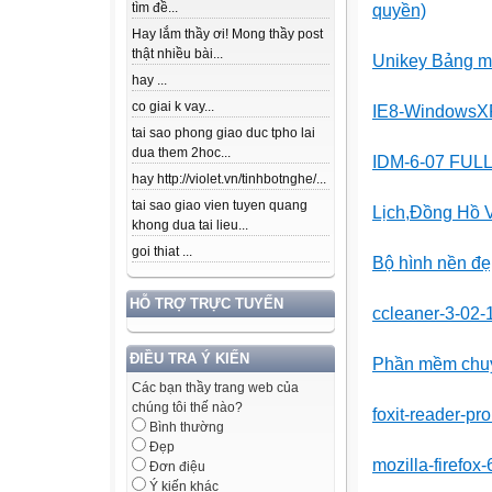
tìm đề...
quyền)
Hay lắm thầy ơi! Mong thầy post
thật nhiều bài...
Unikey Bảng mã 
hay ...
co giai k vay...
IE8-WindowsXP 
tai sao phong giao duc tpho lai
dua them 2hoc...
IDM-6-07 FUL
hay http://violet.vn/tinhbotnghe/...
tai sao giao vien tuyen quang
Lịch,Đồng Hồ V
khong dua tai lieu...
goi thiat ...
Bộ hình nền đẹ
HỖ TRỢ TRỰC TUYẾN
ccleaner-3-02-
ĐIỀU TRA Ý KIẾN
Phần mềm chuyể
Các bạn thầy trang web của
chúng tôi thế nào?
foxit-reader-pr
Bình thường
Đẹp
mozilla-firefox-
Đơn điệu
Ý kiến khác