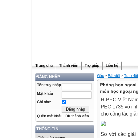
Trang chủ
Thành viên
Trợ giúp
Liên hệ
Gốc
>
Bài viết
>
Trao đổ
ĐĂNG NHẬP
Phòng học ngoại 
Tên truy nhập
môn học ngoại n
Mật khẩu
H-PEC Việt Nam
Ghi nhớ
PEC L735 với nhi
cho công tác giả
Quên mật khẩu
ĐK thành viên
THÔNG TIN
So với các giả