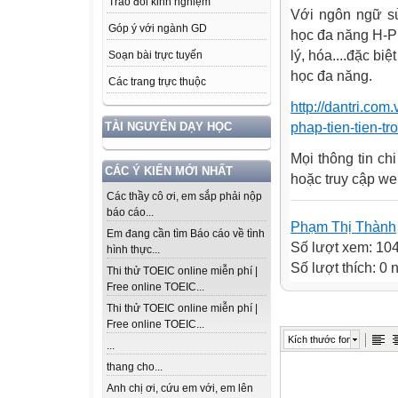
Trao đổi kinh nghiệm
Với ngôn ngữ sử
Góp ý với ngành GD
học đa năng H-P
lý, hóa....đặc bi
Soạn bài trực tuyến
học đa năng.
Các trang trực thuộc
http://dantri.co
phap-tien-tien-t
TÀI NGUYÊN DẠY HỌC
Mọi thông tin chi
CÁC Ý KIẾN MỚI NHẤT
hoặc truy cập we
Các thầy cô ơi, em sắp phải nộp
báo cáo...
Phạm Thị Thành
Em đang cần tìm Báo cáo về tình
Số lượt xem: 10
hình thực...
Số lượt thích: 0
Thi thử TOEIC online miễn phí |
Free online TOEIC...
Thi thử TOEIC online miễn phí |
Free online TOEIC...
Kích thước font
...
thang cho...
Anh chị ơi, cứu em với, em lên