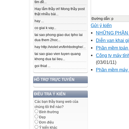
tìm đề...
Hay lắm thầy ơi! Mong thầy post
thật nhiều bài...
Đường dẫn
:
p
hay ...
Gửi ý kiến
co giai k vay...
NHỮNG PHẦN M
tai sao phong giao duc tpho lai
Diễn va­n khai g
dua them 2hoc...
hay http://violet.vn/tinhbotnghe/...
Phần mềm toán h
tai sao giao vien tuyen quang
Công ty máy tính
khong dua tai lieu...
(03/01/11)
goi thiat ...
Phần mềm máy 
HỖ TRỢ TRỰC TUYẾN
ĐIỀU TRA Ý KIẾN
Các bạn thầy trang web của
chúng tôi thế nào?
Bình thường
Đẹp
Đơn điệu
Ý kiến khác