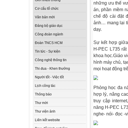
Giới thiệu chung
những ưu thế vư
Cơ cấu tổ chức
án, phần mềm này
chế độ cài đặt đ
Văn bản mới
ảnh… mang lại tí
Đảng bộ giáo dục
dạy.
Công đoàn ngành
Sự kết hợp giữa
Đoàn TNCS HCM
H-PEC L735 rất 
Tin tức - Sự kiện
khoa học.Giáo v
Công nghệ thông tin
hình máy chủ, tạ
mọi hoạt động tr
Thi đua - Khen thưởng
Người tốt - Việc tốt
Lịch công tác
Phòng học đa nă
hợp lý, nâng cao
Thông báo
truy cập interne
Thư mời
năng H-PEC L735
Thư viện ảnh
nghe- nói- đọc -v
Liên kết website