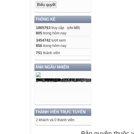
THỐNG KÊ
1865763
truy cập (
chi tiết
)
805
trong hôm nay
3454742
lượt xem
856
trong hôm nay
751
thành viên
ẢNH NGẪU NHIÊN
THÀNH VIÊN TRỰC TUYẾN
2 khách và 0 thành viên
Bản quyền thuộc