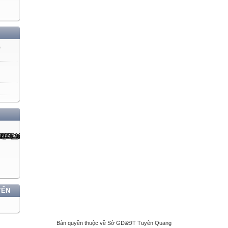


Ô nhiễm môi trường ở đới ôn hoà
Nêu được thực trạng ô nhiểm môi trường ở đới ôn hoà

)




Số câu
Số điểm
Tỉ lệ %
1(C1)
3
30%



Số câu : 1
Số điểm: 3
YẾN
Tỉ lệ: 30%


Bản quyền thuộc về Sở GD&ĐT Tuyên Quang