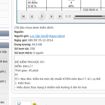
1
/
2
(
Tài liệu chưa được thẩm định
)
Nguồn:
Người gửi:
Lục Văn Quyết
(
trang riêng
)
Ngày gửi:
08h:59' 25-12-2014
Dung lượng:
44.0 KB
Số lượt tải:
258
ải nộp
Số lượt thích:
0 người
ề tình
ĐÈ KIỂM TRA HỌC KÌ I
MÔN: ĐỊA LÍ 7
Thời gian: 45 phút
phí |

 I. Mục tiêu: Kiểm tra mức độ chuẩn KTKN môn địa lí 7- kì I, cụ thể:
phí |
1. Kiến thức:
- Hiểu được thực trạng ô nhiểm môi trường ở đới ôn hoà
- Biết được sự di dân đến các thành phố lớn và tăng dân số ở các đô 
hậu quả gì. Biện pháp khắc phục
- Giải thích vì sao khí hậu châu Phi nóng và khô
 lên
2. Kĩ năng: