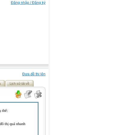
Đăng nhập / Đăng ký
Đưa đề thi lên
ả
Lịch sử tải về