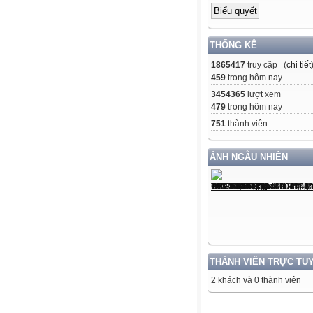
THỐNG KÊ
1865417
truy cập (
chi tiết
459
trong hôm nay
3454365
lượt xem
479
trong hôm nay
751
thành viên
ẢNH NGẪU NHIÊN
THÀNH VIÊN TRỰC TU
2 khách và 0 thành viên