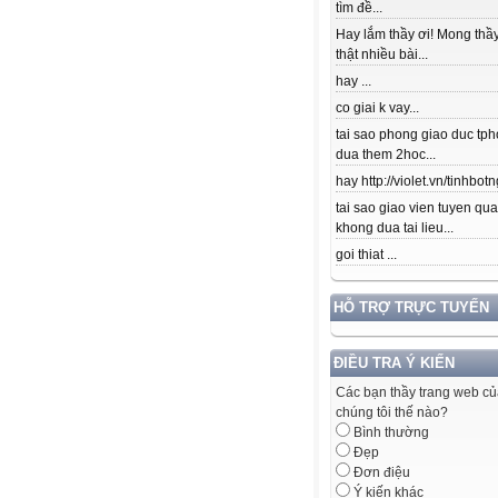
tìm đề...
Hay lắm thầy ơi! Mong thầy
thật nhiều bài...
hay ...
co giai k vay...
tai sao phong giao duc tpho
dua them 2hoc...
hay http://violet.vn/tinhbotn
tai sao giao vien tuyen qu
khong dua tai lieu...
goi thiat ...
HỖ TRỢ TRỰC TUYẾN
ĐIỀU TRA Ý KIẾN
Các bạn thầy trang web c
chúng tôi thế nào?
Bình thường
Đẹp
Đơn điệu
Ý kiến khác