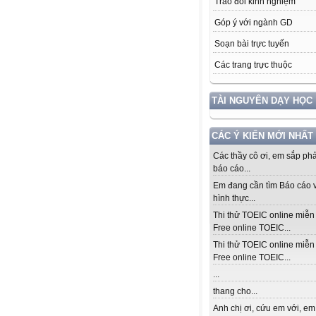
Trao đổi kinh nghiệm
Góp ý với ngành GD
Soạn bài trực tuyến
Các trang trực thuộc
TÀI NGUYÊN DẠY HỌC
CÁC Ý KIẾN MỚI NHẤT
Các thầy cô ơi, em sắp ph
báo cáo...
Em đang cần tìm Báo cáo v
hình thực...
Thi thử TOEIC online miễn 
Free online TOEIC...
Thi thử TOEIC online miễn 
Free online TOEIC...
...
thang cho...
Anh chị ơi, cứu em với, em