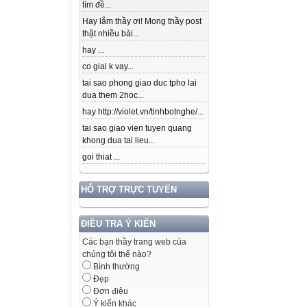
tìm đề...
Hay lắm thầy ơi! Mong thầy post
thật nhiều bài...
hay ...
co giai k vay...
tai sao phong giao duc tpho lai
dua them 2hoc...
hay http://violet.vn/tinhbotnghe/...
tai sao giao vien tuyen quang
khong dua tai lieu...
goi thiat ...
HỖ TRỢ TRỰC TUYẾN
ĐIỀU TRA Ý KIẾN
Các bạn thầy trang web của
chúng tôi thế nào?
Bình thường
Đẹp
Đơn điệu
Ý kiến khác