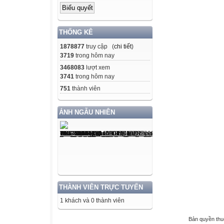
THỐNG KÊ
1878877
truy cập (
chi tiết
)
3719
trong hôm nay
3468083
lượt xem
3741
trong hôm nay
751
thành viên
ẢNH NGẪU NHIÊN
THÀNH VIÊN TRỰC TUYẾN
1 khách và 0 thành viên
Bản quyền th