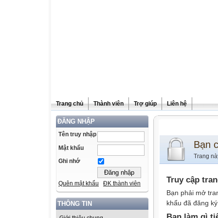
Trang chủ
Thành viên
Trợ giúp
Liên hệ
ĐĂNG NHẬP
Tên truy nhập
Bạn 
Mật khẩu
Trang nà
Ghi nhớ
Truy cập tra
Quên mật khẩu
ĐK thành viên
Bạn phải mở tra
khẩu đã đăng ký 
THÔNG TIN
Bạn làm gì ti