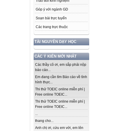
Trao đổi kinh nghiệm
Góp ý với ngành GD
Soạn bài trực tuyến
Các trang trực thuộc
TÀI NGUYÊN DẠY HỌC
CÁC Ý KIẾN MỚI NHẤT
Các thầy cô ơi, em sắp phải nộp
báo cáo...
Em đang cần tìm Báo cáo về tình
hình thực...
Thi thử TOEIC online miễn phí |
Free online TOEIC...
Thi thử TOEIC online miễn phí |
Free online TOEIC...
...
thang cho...
Anh chị ơi, cứu em với, em lên