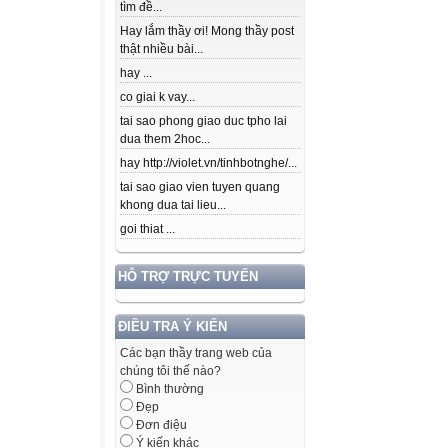
tìm đề...
Hay lắm thầy ơi! Mong thầy post
thật nhiều bài...
hay ...
co giai k vay...
tai sao phong giao duc tpho lai
dua them 2hoc...
hay http://violet.vn/tinhbotnghe/...
tai sao giao vien tuyen quang
khong dua tai lieu...
goi thiat ...
HỖ TRỢ TRỰC TUYẾN
ĐIỀU TRA Ý KIẾN
Các bạn thầy trang web của
chúng tôi thế nào?
Bình thường
Đẹp
Đơn điệu
Ý kiến khác