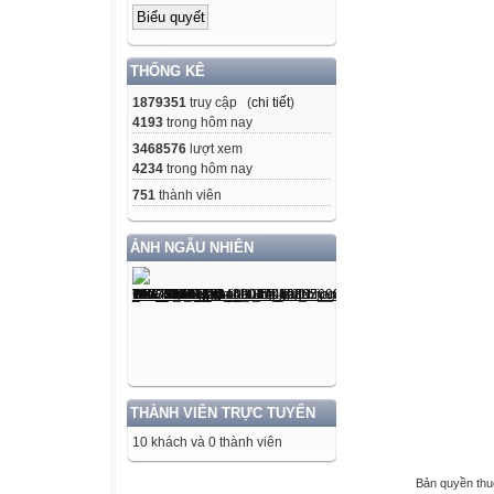
THỐNG KÊ
1879351
truy cập (
chi tiết
)
4193
trong hôm nay
3468576
lượt xem
4234
trong hôm nay
751
thành viên
ẢNH NGẪU NHIÊN
THÀNH VIÊN TRỰC TUYẾN
10 khách và 0 thành viên
Bản quyền th