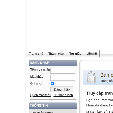
Trang chủ
Thành viên
Trợ giúp
Liên hệ
ĐĂNG NHẬP
Tên truy nhập
Bạn 
Mật khẩu
Trang nà
Ghi nhớ
Truy cập tra
Quên mật khẩu
ĐK thành viên
Bạn phải mở tra
khẩu đã đăng ký 
THÔNG TIN
Bạn làm gì ti