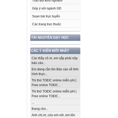
Trao đổi kinh nghiệm
Góp ý với ngành GD
Soạn bài trực tuyến
Các trang trực thuộc
TÀI NGUYÊN DẠY HỌC
CÁC Ý KIẾN MỚI NHẤT
Các thầy cô ơi, em sắp phải nộp
báo cáo...
Em đang cần tìm Báo cáo về tình
hình thực...
Thi thử TOEIC online miễn phí |
Free online TOEIC...
Thi thử TOEIC online miễn phí |
Free online TOEIC...
...
thang cho...
Anh chị ơi, cứu em với, em lên