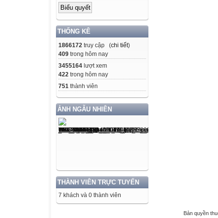
THỐNG KÊ
1866172
truy cập (
chi tiết
)
409
trong hôm nay
3455164
lượt xem
422
trong hôm nay
751
thành viên
ẢNH NGẪU NHIÊN
THÀNH VIÊN TRỰC TUYẾN
7 khách và 0 thành viên
Bản quyền th