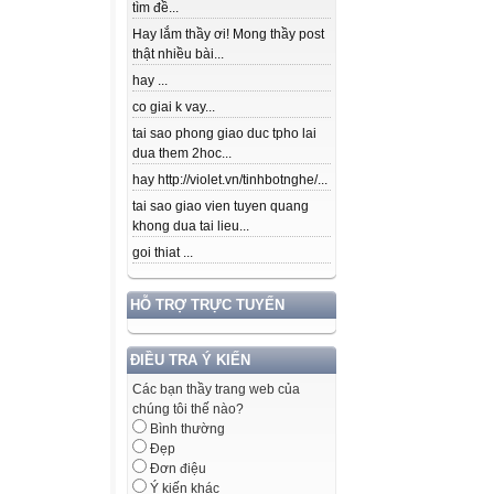
tìm đề...
Hay lắm thầy ơi! Mong thầy post
thật nhiều bài...
hay ...
co giai k vay...
tai sao phong giao duc tpho lai
dua them 2hoc...
hay http://violet.vn/tinhbotnghe/...
tai sao giao vien tuyen quang
khong dua tai lieu...
goi thiat ...
HỖ TRỢ TRỰC TUYẾN
ĐIỀU TRA Ý KIẾN
Các bạn thầy trang web của
chúng tôi thế nào?
Bình thường
Đẹp
Đơn điệu
Ý kiến khác