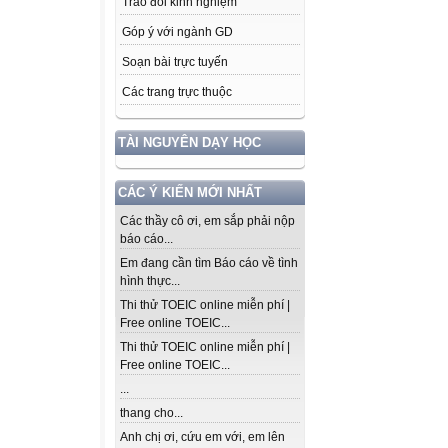
Trao đổi kinh nghiệm
Góp ý với ngành GD
Soạn bài trực tuyến
Các trang trực thuộc
TÀI NGUYÊN DẠY HỌC
CÁC Ý KIẾN MỚI NHẤT
Các thầy cô ơi, em sắp phải nộp
báo cáo...
Em đang cần tìm Báo cáo về tình
hình thực...
Thi thử TOEIC online miễn phí |
Free online TOEIC...
Thi thử TOEIC online miễn phí |
Free online TOEIC...
...
thang cho...
Anh chị ơi, cứu em với, em lên