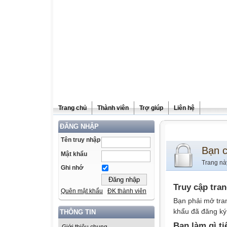
Trang chủ
Thành viên
Trợ giúp
Liên hệ
ĐĂNG NHẬP
Tên truy nhập
Bạn 
Mật khẩu
Trang nà
Ghi nhớ
Truy cập tra
Quên mật khẩu
ĐK thành viên
Bạn phải mở tra
khẩu đã đăng ký 
THÔNG TIN
Bạn làm gì ti