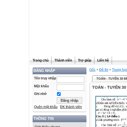
Trang chủ
Thành viên
Trợ giúp
Liên hệ
Gốc
>
Đề thi
>
Trung họ
ĐĂNG NHẬP
Tên truy nhập
TOÁN - TUYỂN 30 ĐỀ
Mật khẩu
TOÁN - TUYỂN 30 
Ghi nhớ
Quên mật khẩu
ĐK thành viên
THÔNG TIN