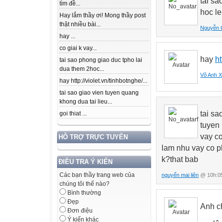
tai sa
tìm đề...
hoc le
Hay lắm thầy ơi! Mong thầy post
thật nhiều bài...
Nguyễn C
hay ...
co giai k vay...
hay
ht
tai sao phong giao duc tpho lai
dua them 2hoc...
Võ Anh 
hay http://violet.vn/tinhbotnghe/...
tai sao giao vien tuyen quang
khong dua tai lieu...
tai sa
goi thiat ...
tuyen 
vay co
HỖ TRỢ TRỰC TUYẾN
lam nhu vay co ph
k?that bab
ĐIỀU TRA Ý KIẾN
Các bạn thầy trang web của
nguyển mai liên
@ 10h:05
chúng tôi thế nào?
Bình thường
Đẹp
Anh ch
Đơn điệu
Ý kiến khác