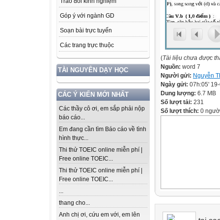
Trao đổi kinh nghiệm
Góp ý với ngành GD
Soạn bài trực tuyến
Các trang trực thuộc
(
Tài liệu chưa được t
Nguồn:
word 7
TÀI NGUYÊN DẠY HỌC
Người gửi:
Nguyễn T
Ngày gửi:
07h:05' 19
Dung lượng:
6.7 MB
CÁC Ý KIẾN MỚI NHẤT
Số lượt tải:
231
Các thầy cô ơi, em sắp phải nộp
Số lượt thích:
0 ngườ
báo cáo...
Em đang cần tìm Báo cáo về tình
hình thực...
Thi thử TOEIC online miễn phí |
Free online TOEIC...
Thi thử TOEIC online miễn phí |
Free online TOEIC...
...
thang cho...
Anh chị ơi, cứu em với, em lên