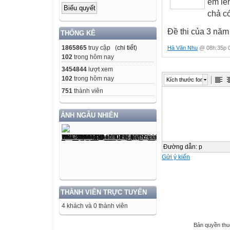
em lên 
chả co
Đề thi của 3 năm 
THỐNG KÊ
1865865
truy cập (
chi tiết
)
Hà Văn Nhu
@ 08h:35p 0
102
trong hôm nay
3454844
lượt xem
102
trong hôm nay
Kích thước font
751
thành viên
ẢNH NGẪU NHIÊN
Đường dẫn
:
p
Gửi ý kiến
THÀNH VIÊN TRỰC TUYẾN
4 khách và 0 thành viên
Bản quyền th