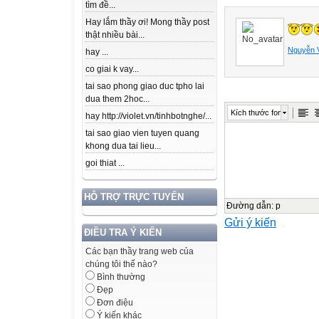
tìm đề...
Bài 1(2 điểm).
Hay lắm thầy ơi! Mong thầy post
a, Phân tích đa 
thật nhiều bài...
b, Cho đa thức f
Nguyễn 
hay ...
thức lần lượt cho
co giai k vay...
x=-1 thì đa thức 
tai sao phong giao duc tpho lai
Câu 2 (2 điểm).
dua them 2hoc...
a/ Tìm giá trị nh
Kích thước font
hay http://violet.vn/tinhbotnghe/...
b, Rút gọn
tai sao giao vien tuyen quang
Bài 3(2 điểm).
khong dua tai lieu...
a, Tìm tất cả cá
goi thiat ...
đơn vị vào chữ s
thêm 5 đơn vị v
HỖ TRỢ TRỰC TUYẾN
Đường dẫn
:
p
vị, ta vẫn được
Gửi ý kiến
b, Chứng minh rằ
ĐIỀU TRA Ý KIẾN
nhau.
Các bạn thầy trang web của
Bài 4 (2,5 điểm).
chúng tôi thế nào?
Bình thường
Cho tam giác câ
Đẹp
Đường thẳng BO 
Đơn điệu
tích tứ giác AEO
Ý kiến khác