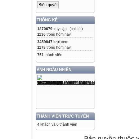
a, Tính diện tíc
b, Đường thẳng 
THỐNG KÊ
Tính diện tích c
Bài 5(1,5 điểm).
1870679
truy cập (
chi tiết
)
1136
trong hôm nay
Cho hình vuông 
3459847
lượt xem
CB cắt nhau tại
1178
trong hôm nay
751
thành viên
ẢNH NGẪU NHIÊN
Biểu điểm kiểm 
năm học 2010- 
Môn: Toán 8
Thời gian làm bà
THÀNH VIÊN TRỰC TUYẾN

4 khách và 0 thành viên

Bài1 (2 điểm)
Bản quyền thuộc