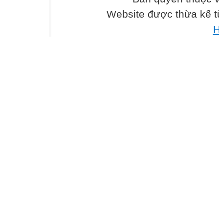
Website được thừa kế 
Phân tích đa t
a, x4 + 2011x2 
H
= x4 +x2+ 1+20
=[(x2+1)2-x2] + 
=(x2+ x+1) ( x2-
1


Ta có f(x) -6 ch
Vì đa thức bậc 3
Lại có f(-1) =-1
Vậy f(x)-6= (x-2)
1

2
a, A = =
Đặt y = => A = y2