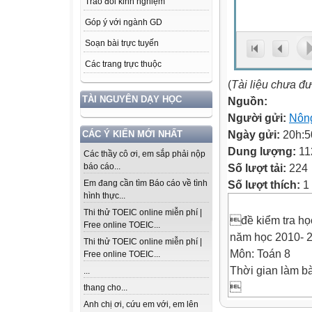
Trao đổi kinh nghiệm
Góp ý với ngành GD
Soạn bài trực tuyến
Các trang trực thuộc
(
Tài liệu chưa đ
TÀI NGUYÊN DẠY HỌC
Nguồn:
Người gửi:
Nông
Ngày gửi:
20h:5
CÁC Ý KIẾN MỚI NHẤT
Dung lượng:
11
Các thầy cô ơi, em sắp phải nộp
Số lượt tải:
224
báo cáo...
Số lượt thích:
1 
Em đang cần tìm Báo cáo về tình
hình thực...
Thi thử TOEIC online miễn phí |
đề kiểm tra học
Free online TOEIC...
năm học 2010- 
Thi thử TOEIC online miễn phí |
Môn: Toán 8
Free online TOEIC...
Thời gian làm bà
...

thang cho...

Anh chị ơi, cứu em với, em lên