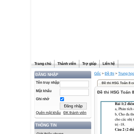
Trang chủ
Thành viên
Trợ giúp
Liên hệ
Gốc
>
Đề thi
>
Trung họ
ĐĂNG NHẬP
Tên truy nhập
Đề thi HSG Toán 8 c
Mật khẩu
Đề thi HSG Toán 
Ghi nhớ
Quên mật khẩu
ĐK thành viên
THÔNG TIN