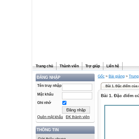
Trang chủ
Thành viên
Trợ giúp
Liên hệ
Gốc
>
Bài giảng
>
Trung
ĐĂNG NHẬP
Tên truy nhập
Bài 1. Đặc điểm của
Mật khẩu
Bài 1. Đặc điểm c
Ghi nhớ
Quên mật khẩu
ĐK thành viên
THÔNG TIN