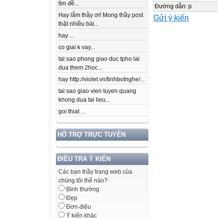
tìm đề...
+
Đường dẫn
:
p
Hay lắm thầy ơi! Mong thầy post
Gửi ý kiến
+
thật nhiều bài...
+
hay ...
+
co giai k vay...
+
tai sao phong giao duc tpho lai
+
dua them 2hoc...
+
hay http://violet.vn/tinhbotnghe/...
-
tai sao giao vien tuyen quang
-
khong dua tai lieu...
-
goi thiat ...
-
-
HỖ TRỢ TRỰC TUYẾN
-
-
ĐIỀU TRA Ý KIẾN
-
Các bạn thầy trang web của
chúng tôi thế nào?
-
Bình thường
-
Đẹp
-
Đơn điệu
Ý kiến khác
-