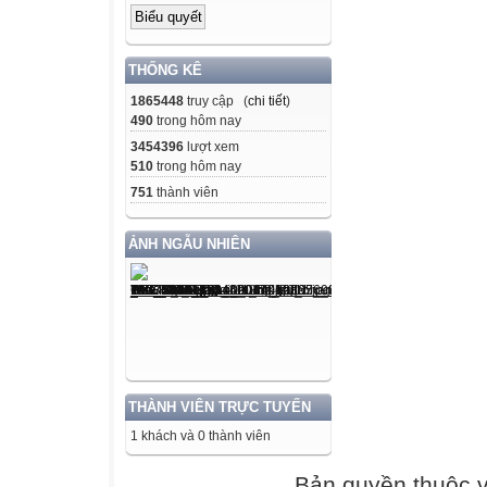
-
Vi khuẩn
THỐNG KÊ
Nấm
Thực vật
1865448
truy cập (
chi tiết
)
490
trong hôm nay
Động vật
3454396
lượt xem
1. Nhiệm vụ của 
510
trong hôm nay
a. Nghiên cứu tổ
751
thành viên
sống của thực vậ
b. Nghiên cứu sự
ẢNH NGẪU NHIÊN
các nhóm thực v
c. Nghiên cứu va
người.
d. Cả a, b và c.
Lựa chọn câu trả
2. Sinh vật chi
THÀNH VIÊN TRỰC TUYẾN
a. Vi khuẩn, nấm
1 khách và 0 thành viên
b. Nấm, thực vật
c. Động vật, thực
Bản quyền thuộc