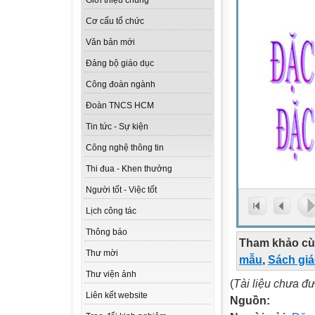
Giới thiệu chung
Cơ cấu tổ chức
Văn bản mới
Đảng bộ giáo dục
Công đoàn ngành
Đoàn TNCS HCM
Tin tức - Sự kiện
Công nghệ thông tin
Thi đua - Khen thưởng
Người tốt - Việc tốt
Lịch công tác
Thông báo
Tham khảo cù
Thư mời
mẫu
,
Sách gi
Thư viện ảnh
(
Tài liệu chưa đ
Liên kết website
Nguồn: