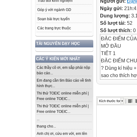
Người gửi:
Đặn
Trao đổi kinh nghiệm
Ngày gửi:
21h:4
Góp ý với ngành GD
Dung lượng:
3.
Soạn bài trực tuyến
Số lượt tải:
52
Các trang trực thuộc
Số lượt thích:
0
ĐẶC ĐIỂM CỦA
TÀI NGUYÊN DẠY HỌC
MỞ ĐẦU
TIẾT 1
CÁC Ý KIẾN MỚI NHẤT
ĐẶC ĐIỂM CH
? Dùng kí hiệu +
Các thầy cô ơi, em sắp phải nộp
báo cáo...
sao cho thích hợ
Em đang cần tìm Báo cáo về tình
+
hình thực...
-
Thi thử TOEIC online miễn phí |
+
Free online TOEIC...
Kích thước font
+
Thi thử TOEIC online miễn phí |
+
Free online TOEIC...
-
...
+
thang cho...
+
Anh chị ơi, cứu em với, em lên