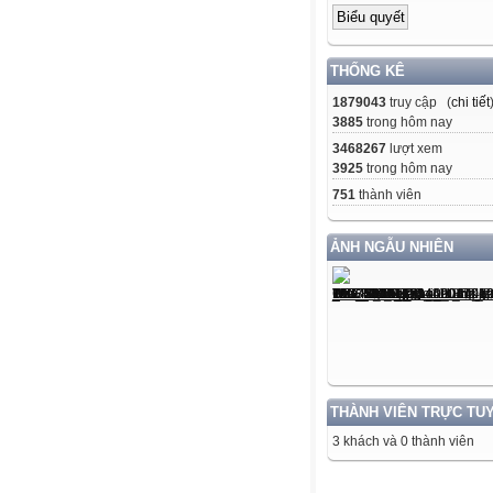
THỐNG KÊ
1879043
truy cập (
chi tiết
3885
trong hôm nay
3468267
lượt xem
3925
trong hôm nay
751
thành viên
ẢNH NGẪU NHIÊN
THÀNH VIÊN TRỰC TU
3 khách và 0 thành viên