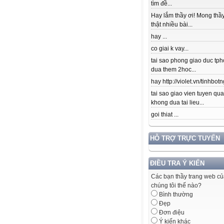
tìm đề...
Hay lắm thầy ơi! Mong thầy
thật nhiều bài...
hay ...
co giai k vay...
tai sao phong giao duc tpho
dua them 2hoc...
hay http://violet.vn/tinhbotn
tai sao giao vien tuyen qu
khong dua tai lieu...
goi thiat ...
HỖ TRỢ TRỰC TUYẾN
ĐIỀU TRA Ý KIẾN
Các bạn thầy trang web c
chúng tôi thế nào?
Bình thường
Đẹp
Đơn điệu
Ý kiến khác