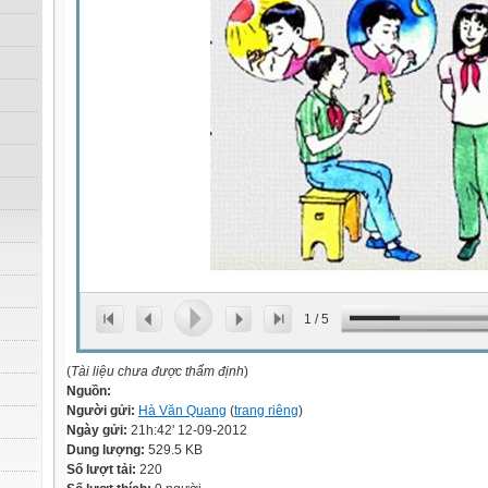
1
/
5
(
Tài liệu chưa được thẩm định
)
Nguồn:
Người gửi:
Hà Văn Quang
(
trang riêng
)
Ngày gửi:
21h:42' 12-09-2012
Dung lượng:
529.5 KB
Số lượt tải:
220