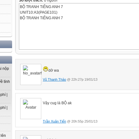
Số lượt thích:
0 người
BỘ TRANH TiẾNG ANH 7
UNIT10:A3(PAGE101)
BỘ TRANH TiẾNG ANH 7
UNIT10:A2(PAGE100)
BỘ TRANH TiẾNG ANH 7
UNIT10:B1(PAGE103)
UNIT10:B3(PAGE104)
ải nộp
dở wa
BỘ TRANH TiẾNG ANH 7
Vũ Thanh Thảo
@ 22h:27p 19/01/13
ề tình
phí |
UNIT10:B4(PAGE105)
BỘ TRANH TiẾNG ANH 7
Vậy cug là BỘ ak
UNIT10:B5(PAGE106)
phí |
Trần Xuân Tiến
@ 20h:55p 25/01/13
 lên