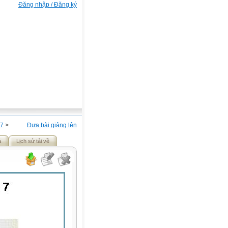
Đăng nhập / Đăng ký
 7
>
Đưa bài giảng lên
ả
Lịch sử tải về