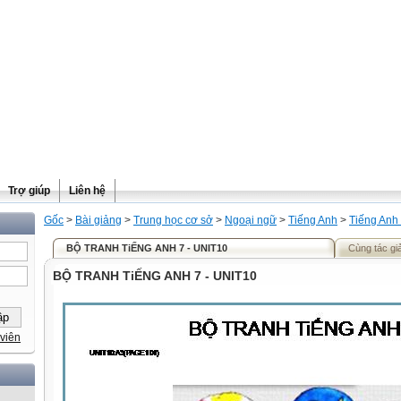
Trợ giúp
Liên hệ
Gốc
>
Bài giảng
>
Trung học cơ sở
>
Ngoại ngữ
>
Tiếng Anh
>
Tiếng Anh
BỘ TRANH TiẾNG ANH 7 - UNIT10
Cùng tác gi
BỘ TRANH TiẾNG ANH 7 - UNIT10
viên