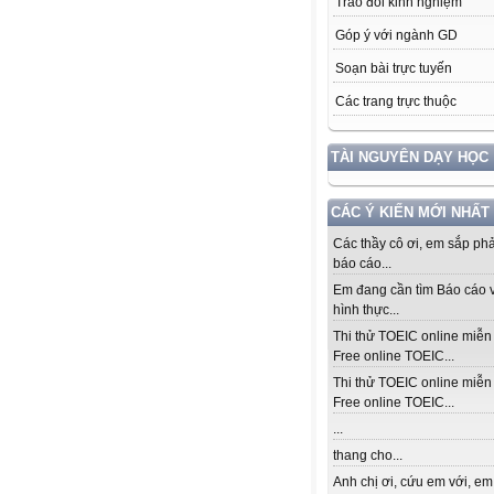
Trao đổi kinh nghiệm
Góp ý với ngành GD
Soạn bài trực tuyến
Các trang trực thuộc
TÀI NGUYÊN DẠY HỌC
CÁC Ý KIẾN MỚI NHẤT
Các thầy cô ơi, em sắp ph
báo cáo...
Em đang cần tìm Báo cáo v
hình thực...
Thi thử TOEIC online miễn 
Free online TOEIC...
Thi thử TOEIC online miễn 
Free online TOEIC...
...
thang cho...
Anh chị ơi, cứu em với, em