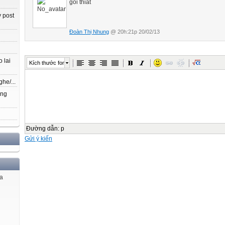
goi thiat
 post
Đoàn Thị Nhung
@ 20h:21p 20/02/13
 lai
Kích thước font
ghe/...
ang
Đường dẫn
:
p
Gửi ý kiến
ủa