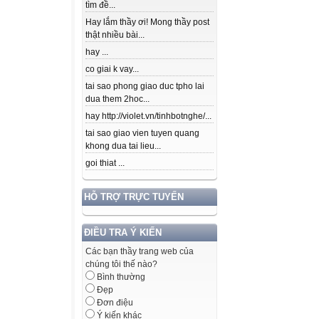
tìm đề...
Hay lắm thầy ơi! Mong thầy post
thật nhiều bài...
hay ...
co giai k vay...
tai sao phong giao duc tpho lai
dua them 2hoc...
hay http://violet.vn/tinhbotnghe/...
tai sao giao vien tuyen quang
khong dua tai lieu...
goi thiat ...
HỖ TRỢ TRỰC TUYẾN
ĐIỀU TRA Ý KIẾN
Các bạn thầy trang web của
chúng tôi thế nào?
Bình thường
Đẹp
Đơn điệu
Ý kiến khác