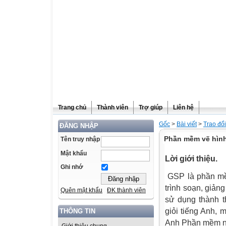
Trang chủ
Thành viên
Trợ giúp
Liên hệ
Gốc
>
Bài viết
>
Trao đổ
ĐĂNG NHẬP
Phần mềm vẽ hình
Tên truy nhập
Mật khẩu
L
ời
gi
ới thiệu.
Ghi nhớ
GSP là phần mề
trình soạn, giản
Quên mật khẩu
ĐK thành viên
sử dụng thành t
giỏi tiếng Anh, 
THÔNG TIN
Anh Phần mềm nà