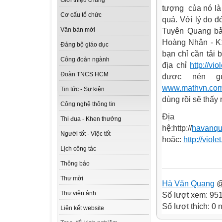
Giới thiệu chung
tượng
của nó
l
Cơ cấu tổ chức
quả. Với lý do đó
Văn bản mới
Tuyên Quang bả
Hoàng Nhân - K
Đảng bộ giáo dục
bạn chỉ cần tải b
Công đoàn ngành
địa chỉ
http://vi
Đoàn TNCS HCM
được nén gử
www.mathvn.com/.
Tin tức - Sự kiện
dùng rồi sẽ thấy 
Công nghệ thông tin
Đị
Thi đua - Khen thưởng
hệ:
http://
havanq
Người tốt - Việc tốt
hoặc:
http://viol
Lịch công tác
Thông báo
Thư mời
Hà Văn Quang
@
Thư viện ảnh
Số lượt xem: 95
Số lượt thích: 0
Liên kết website