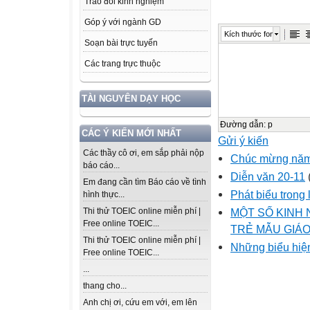
Trao đổi kinh nghiệm
Góp ý với ngành GD
Kích thước font
Soạn bài trực tuyến
Các trang trực thuộc
TÀI NGUYÊN DẠY HỌC
Đường dẫn
:
p
CÁC Ý KIẾN MỚI NHẤT
Gửi ý kiến
Các thầy cô ơi, em sắp phải nộp
Chúc mừng năm
báo cáo...
Diễn văn 20-11
Em đang cần tìm Báo cáo về tình
Phát biểu trong 
hình thực...
MỘT SỐ KINH
Thi thử TOEIC online miễn phí |
Free online TOEIC...
TRẺ MẪU GIÁO
Thi thử TOEIC online miễn phí |
Những biểu hiê
Free online TOEIC...
...
thang cho...
Anh chị ơi, cứu em với, em lên