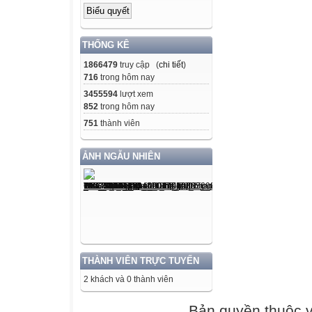
THỐNG KÊ
1866479
truy cập (
chi tiết
)
716
trong hôm nay
3455594
lượt xem
852
trong hôm nay
751
thành viên
ẢNH NGẪU NHIÊN
THÀNH VIÊN TRỰC TUYẾN
2 khách và 0 thành viên
Bản quyền thuộc