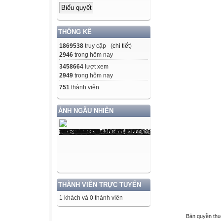
THỐNG KÊ
1869538
truy cập (
chi tiết
)
2946
trong hôm nay
3458664
lượt xem
2949
trong hôm nay
751
thành viên
ẢNH NGẪU NHIÊN
THÀNH VIÊN TRỰC TUYẾN
1 khách và 0 thành viên
Bản quyền th