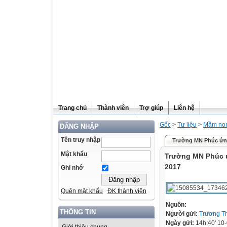
Trang chủ
Thành viên
Trợ giúp
Liên hệ
Gốc
>
Tư liệu
>
Mầm no
ĐĂNG NHẬP
Tên truy nhập
Trường MN Phúc ứng 
Mật khẩu
Trường MN Phúc ứn
2017
Ghi nhớ
Quên mật khẩu
ĐK thành viên
Nguồn:
THÔNG TIN
Người gửi:
Trương T
Ngày gửi:
14h:40' 10