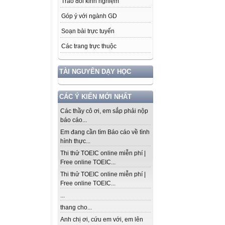
Trao đổi kinh nghiệm
Góp ý với ngành GD
Soạn bài trực tuyến
Các trang trực thuộc
TÀI NGUYÊN DẠY HỌC
CÁC Ý KIẾN MỚI NHẤT
Các thầy cô ơi, em sắp phải nộp
báo cáo...
Em đang cần tìm Báo cáo về tình
hình thực...
Thi thử TOEIC online miễn phí |
Free online TOEIC...
Thi thử TOEIC online miễn phí |
Free online TOEIC...
...
thang cho...
Anh chị ơi, cứu em với, em lên