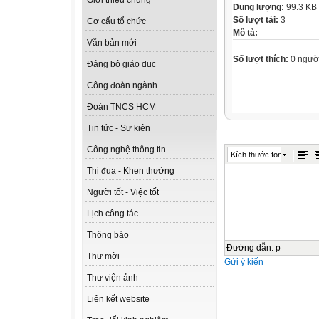
Giới thiệu chung
Dung lượng:
99.3 KB
Số lượt tải:
3
Cơ cấu tổ chức
Mô tả:
Văn bản mới
Số lượt thích:
0 ngườ
Đảng bộ giáo dục
Công đoàn ngành
Đoàn TNCS HCM
Tin tức - Sự kiện
Công nghệ thông tin
Kích thước font
Thi đua - Khen thưởng
Người tốt - Việc tốt
Lịch công tác
Thông báo
Đường dẫn
:
p
Thư mời
Gửi ý kiến
Thư viện ảnh
Liên kết website