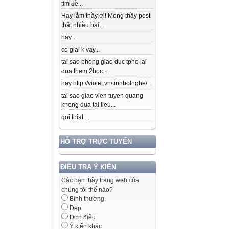
tìm đề...
Hay lắm thầy ơi! Mong thầy post
thật nhiều bài...
hay ...
co giai k vay...
tai sao phong giao duc tpho lai
dua them 2hoc...
hay http://violet.vn/tinhbotnghe/...
tai sao giao vien tuyen quang
khong dua tai lieu...
goi thiat ...
HỖ TRỢ TRỰC TUYẾN
ĐIỀU TRA Ý KIẾN
Các bạn thầy trang web của
chúng tôi thế nào?
Bình thường
Đẹp
Đơn điệu
Ý kiến khác