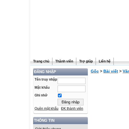
Trang chủ
Thành viên
Trợ giúp
Liên hệ
Gốc
>
Bài viết
>
Vă
ĐĂNG NHẬP
Tên truy nhập
Mật khẩu
Ghi nhớ
Quên mật khẩu
ĐK thành viên
THÔNG TIN