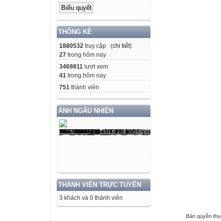
THỐNG KÊ
1880532
truy cập (
chi tiết
)
27
trong hôm nay
3469811
lượt xem
41
trong hôm nay
751
thành viên
ẢNH NGẪU NHIÊN
THÀNH VIÊN TRỰC TUYẾN
3 khách và 0 thành viên
Bản quyền th