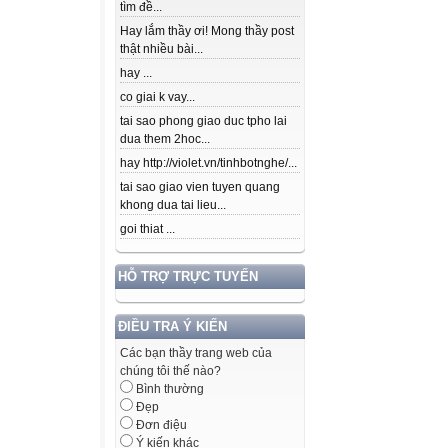
tìm đề...
Hay lắm thầy ơi! Mong thầy post
thật nhiều bài...
hay ...
co giai k vay...
tai sao phong giao duc tpho lai
dua them 2hoc...
hay http://violet.vn/tinhbotnghe/...
tai sao giao vien tuyen quang
khong dua tai lieu...
goi thiat ...
HỖ TRỢ TRỰC TUYẾN
ĐIỀU TRA Ý KIẾN
Các bạn thầy trang web của
chúng tôi thế nào?
Bình thường
Đẹp
Đơn điệu
Ý kiến khác