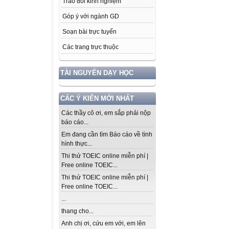
Trao đổi kinh nghiệm
Góp ý với ngành GD
Soạn bài trực tuyến
Các trang trực thuộc
TÀI NGUYÊN DẠY HỌC
CÁC Ý KIẾN MỚI NHẤT
Các thầy cô ơi, em sắp phải nộp
báo cáo...
Em đang cần tìm Báo cáo về tình
hình thực...
Thi thử TOEIC online miễn phí |
Free online TOEIC...
Thi thử TOEIC online miễn phí |
Free online TOEIC...
...
thang cho...
Anh chị ơi, cứu em với, em lên