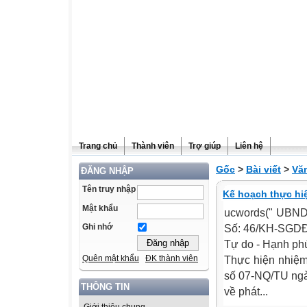
Trang chủ
Thành viên
Trợ giúp
Liên hệ
Gốc
>
Bài viết
>
Vă
ĐĂNG NHẬP
Tên truy nhập
Kế hoạch thực hi
Mật khẩu
ucwords(" UBN
Ghi nhớ
Số: 46/KH-SGD
Tự do - Hạnh p
Quên mật khẩu
ĐK thành viên
Thực hiện nhiệm
số 07-NQ/TU ngà
THÔNG TIN
về phát...