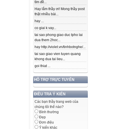
tìm đề...
Hay lắm thầy ơi! Mong thầy post
thật nhiều bài...
hay ...
co giai k vay...
tai sao phong giao duc tpho lai
dua them 2hoc...
hay http://violet.vn/tinhbotnghe/...
tai sao giao vien tuyen quang
khong dua tai lieu...
goi thiat ...
HỖ TRỢ TRỰC TUYẾN
ĐIỀU TRA Ý KIẾN
Các bạn thầy trang web của
chúng tôi thế nào?
Bình thường
Đẹp
Đơn điệu
Ý kiến khác