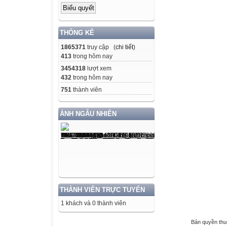
THỐNG KÊ
1865371
truy cập (
chi tiết
)
413
trong hôm nay
3454318
lượt xem
432
trong hôm nay
751
thành viên
ẢNH NGẪU NHIÊN
THÀNH VIÊN TRỰC TUYẾN
1 khách và 0 thành viên
Bản quyền th